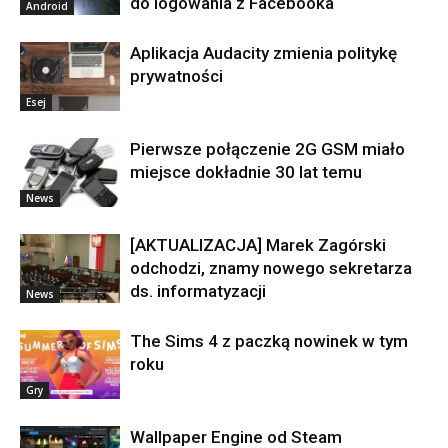
do logowania z Facebooka
Android
Aplikacja Audacity zmienia politykę
prywatności
Esej
Pierwsze połączenie 2G GSM miało
miejsce dokładnie 30 lat temu
News
[AKTUALIZACJA] Marek Zagórski
odchodzi, znamy nowego sekretarza
ds. informatyzacji
News
The Sims 4 z paczką nowinek w tym
roku
Gry
Wallpaper Engine od Steam