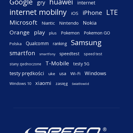
Google
huawei
gry
internet
internet mobilny
LTE
iPhone
iOS
Microsoft
Nokia
Nintendo
Niantic
Orange
play
Pokemon
Pokemon GO
plus
Samsung
Qualcomm
ranking
Polska
smartfon
speedtest
speed test
smartfony
T-Mobile
testy 5G
stany zjednoczone
testy prędkości
Windows
Wi-Fi
usa
uke
xiaomi
Windows 10
zasięg
światłowód