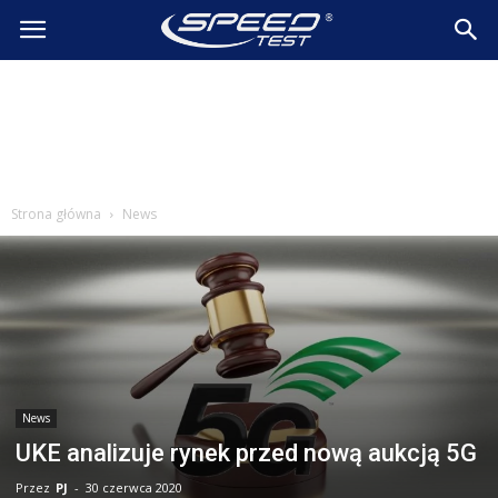
SpeedTest.pl
Wiadomości
Strona główna
News
News
UKE analizuje rynek przed nową aukcją 5G
Przez
PJ
-
30 czerwca 2020