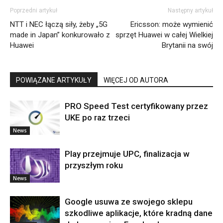
Poprzedni artykuł
Następny artykuł
NTT i NEC łączą siły, żeby „5G
Ericsson: może wymienić
made in Japan” konkurowało z
sprzęt Huawei w całej Wielkiej
Huawei
Brytanii na swój
POWIĄZANE ARTYKUŁY
WIĘCEJ OD AUTORA
PRO Speed Test certyfikowany przez
UKE po raz trzeci
News
Play przejmuje UPC, finalizacja w
przyszłym roku
News
Google usuwa ze swojego sklepu
szkodliwe aplikacje, które kradną dane