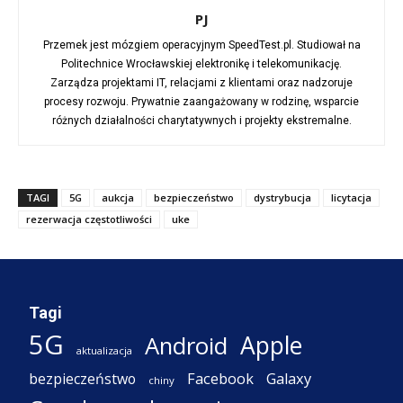
PJ
Przemek jest mózgiem operacyjnym SpeedTest.pl. Studiował na
Politechnice Wrocławskiej elektronikę i telekomunikację.
Zarządza projektami IT, relacjami z klientami oraz nadzoruje
procesy rozwoju. Prywatnie zaangażowany w rodzinę, wsparcie
różnych działalności charytatywnych i projekty ekstremalne.
TAGI
5G
aukcja
bezpieczeństwo
dystrybucja
licytacja
rezerwacja częstotliwości
uke
Tagi
5G
Apple
Android
aktualizacja
Facebook
Galaxy
bezpieczeństwo
chiny