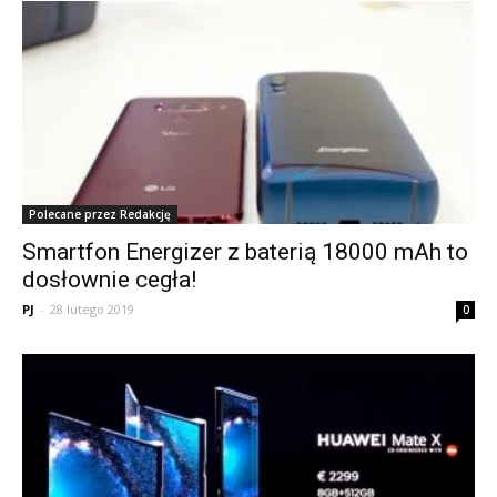
Polecane przez Redakcję
Smartfon Energizer z baterią 18000 mAh to
dosłownie cegła!
PJ
-
28 lutego 2019
0