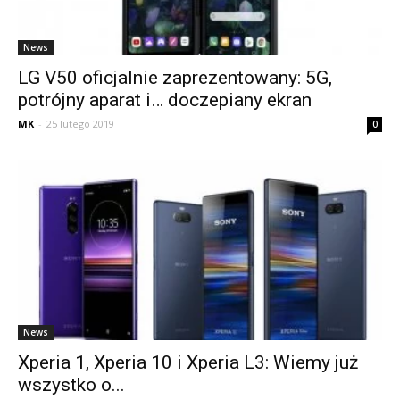
News
LG V50 oficjalnie zaprezentowany: 5G,
potrójny aparat i… doczepiany ekran
MK
-
25 lutego 2019
0
News
Xperia 1, Xperia 10 i Xperia L3: Wiemy już
wszystko o...