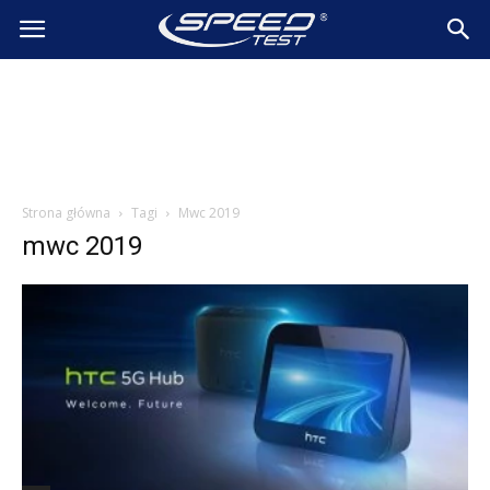
SpeedTest.pl
Wiadomości
Strona główna
Tagi
Mwc 2019
mwc 2019