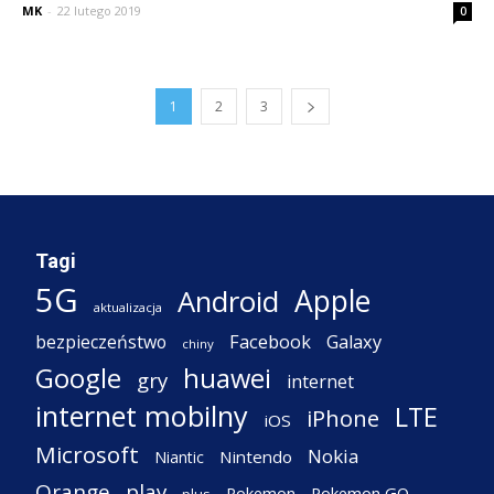
MK
-
22 lutego 2019
0
1
2
3
Tagi
5G
Apple
Android
aktualizacja
Facebook
Galaxy
bezpieczeństwo
chiny
Google
huawei
gry
internet
internet mobilny
LTE
iPhone
iOS
Microsoft
Nokia
Nintendo
Niantic
Orange
play
Pokemon
Pokemon GO
plus