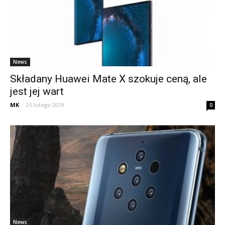
News
Składany Huawei Mate X szokuje ceną, ale
jest jej wart
MK
-
25 lutego 2019
0
News