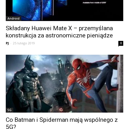
Android
Składany Huawei Mate X – przemyślana
konstrukcja za astronomiczne pieniądze
PJ
-
25 lutego 2019
0
5G
Co Batman i Spiderman mają wspólnego z
5G?