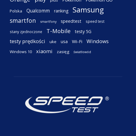
Samsung
Qualcomm
ranking
Polska
smartfon
speedtest
speed test
smartfony
T-Mobile
testy 5G
stany zjednoczone
testy prędkości
Windows
Wi-Fi
usa
uke
xiaomi
Windows 10
zasięg
światłowód