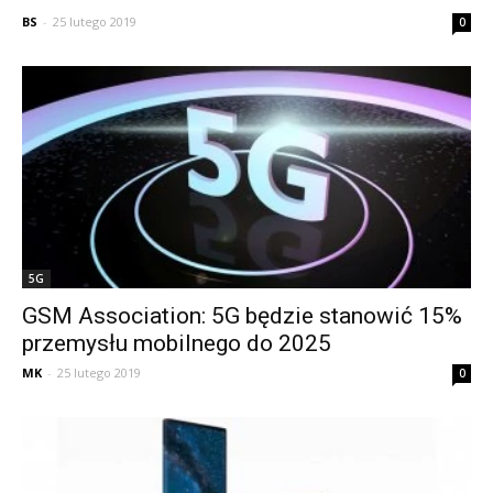
BS
-
25 lutego 2019
0
5G
GSM Association: 5G będzie stanowić 15%
przemysłu mobilnego do 2025
MK
-
25 lutego 2019
0