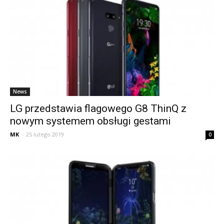
News
LG przedstawia flagowego G8 ThinQ z
nowym systemem obsługi gestami
MK
-
25 lutego 2019
0