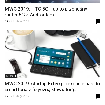
5G
MWC 2019: HTC 5G Hub to przenośny
router 5G z Androidem
BS
-
28 lutego 2019
0
Android
MWC 2019: startup Fxtec przekonuje nas do
smartfona z fizyczną klawiaturą...
BS
-
28 lutego 2019
0