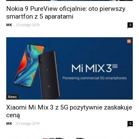
Nokia 9 PureView oficjalnie: oto pierwszy
smartfon z 5 aparatami
MK
-
25 lutego 2019
0
News
Xiaomi Mi Mix 3 z 5G pozytywnie zaskakuje
ceną
MK
-
25 lutego 2019
0