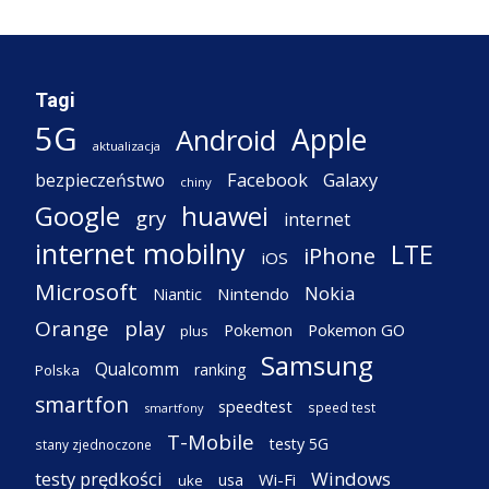
Tagi
5G
Apple
Android
aktualizacja
Facebook
Galaxy
bezpieczeństwo
chiny
Google
huawei
gry
internet
internet mobilny
LTE
iPhone
iOS
Microsoft
Nokia
Nintendo
Niantic
Orange
play
Pokemon
Pokemon GO
plus
Samsung
Qualcomm
ranking
Polska
smartfon
speedtest
speed test
smartfony
T-Mobile
testy 5G
stany zjednoczone
testy prędkości
Windows
Wi-Fi
usa
uke