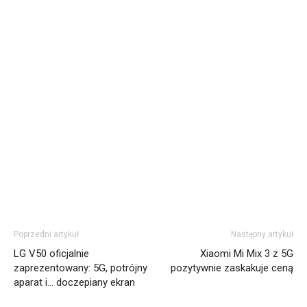
Poprzedni artykuł
Następny artykuł
LG V50 oficjalnie
Xiaomi Mi Mix 3 z 5G
zaprezentowany: 5G, potrójny
pozytywnie zaskakuje ceną
aparat i… doczepiany ekran