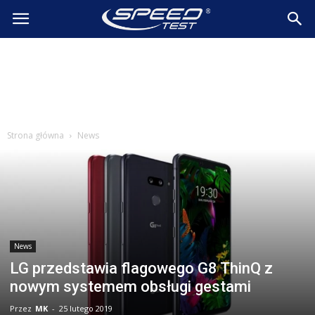
SpeedTest.pl
Wiadomości
Strona główna
News
News
LG przedstawia flagowego G8 ThinQ z
nowym systemem obsługi gestami
Przez
MK
-
25 lutego 2019