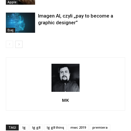
Apple
Imagen AI, czyli „pay to become a
graphic designer”
Esej
MK
TAGI
lg
lg g8
lg g8 thinq
mwc 2019
premiera