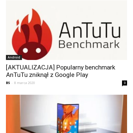
Android
[AKTUALIZACJA] Popularny benchmark
AnTuTu zniknął z Google Play
BS
-
8 marca 2020
0