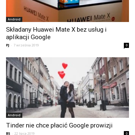
Android
Składany Huawei Mate X bez usług i
aplikacji Google
PJ
-
7 września 2019
0
Android
Tinder nie chce płacić Google prowizji
BS
-
22 lipca 2019
0