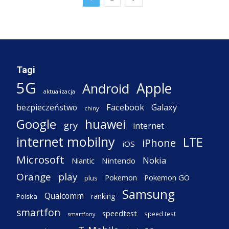
Tagi
5G
Apple
Android
aktualizacja
Facebook
Galaxy
bezpieczeństwo
chiny
Google
huawei
gry
internet
internet mobilny
LTE
iPhone
iOS
Microsoft
Nokia
Nintendo
Niantic
Orange
play
Pokemon
Pokemon GO
plus
Samsung
Qualcomm
ranking
Polska
smartfon
speedtest
speed test
smartfony