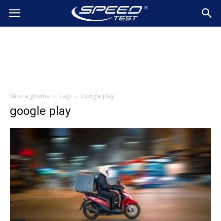
SpeedTest.pl
Wiadomości
Strona główna
Tagi
Google play
google play