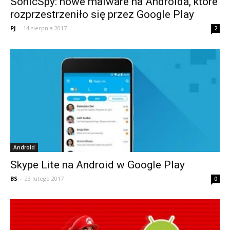
SonicSpy: nowe malware na Androida, które
rozprzestrzeniło się przez Google Play
PJ
-
14 sierpnia 2017
2
Android
Skype Lite na Android w Google Play
BS
-
23 lutego 2017
0