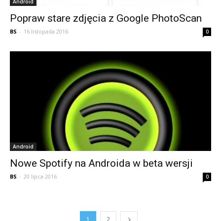
Android
Popraw stare zdjęcia z Google PhotoScan
BS
-
16 listopada 2016
0
Android
Nowe Spotify na Androida w beta wersji
BS
-
20 lipca 2016
0
1
2