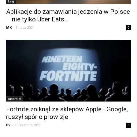
Esej
Aplikacje do zamawiania jedzenia w Polsce
– nie tylko Uber Eats...
MK
-
9 lipca 2021
0
Android
Fortnite zniknął ze sklepów Apple i Google,
ruszył spór o prowizje
BS
-
15 sierpnia 2020
0