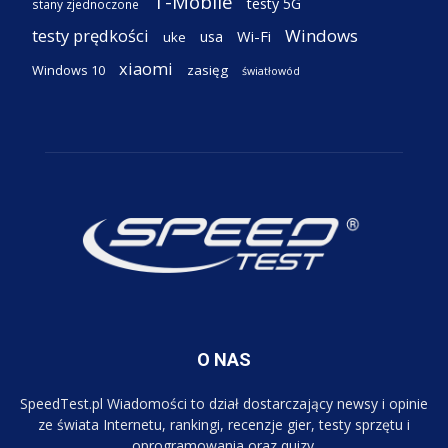
T-Mobile
testy 5G
stany zjednoczone
testy prędkości
Windows
Wi-Fi
usa
uke
xiaomi
Windows 10
zasięg
światłowód
O NAS
SpeedTest.pl Wiadomości to dział dostarczający newsy i opinie
ze świata Internetu, rankingi, recenzje gier, testy sprzętu i
oprogramowania oraz quizy.