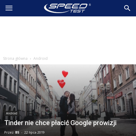
SpeedTest.pl
Wiadomości
Strona główna
Android
Android
Tinder nie chce płacić Google prowizji
Przez
BS
-
22 lipca 2019