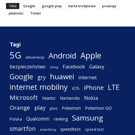
TAGI
Google
google play
karta kredytowa
prowizja
płatności
Tinder
Tagi
5G
Apple
Android
aktualizacja
Facebook
Galaxy
bezpieczeństwo
chiny
Google
huawei
gry
internet
internet mobilny
LTE
iPhone
iOS
Microsoft
Nokia
Nintendo
Niantic
Orange
play
Pokemon
Pokemon GO
plus
Samsung
Qualcomm
ranking
Polska
smartfon
speedtest
speed test
smartfony