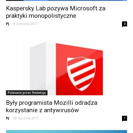
Kaspersky Lab pozywa Microsoft za
praktyki monopolistyczne
PJ
-
8 czerwca 2017
0
Polecane przez Redakcję
Były programista Mozilli odradza
korzystanie z antywirusów
PJ
-
30 stycznia 2017
1