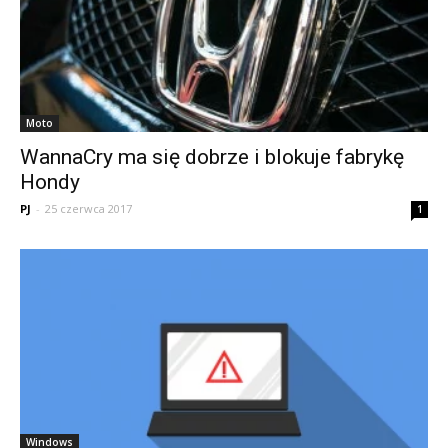
Moto
WannaCry ma się dobrze i blokuje fabrykę
Hondy
PJ
-
25 czerwca 2017
1
Windows