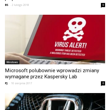
BS
-
2 lutego 2018
0
Windows
Microsoft polubownie wprowadzi zmiany
wymagane przez Kaspersky Lab
PJ
-
10 sierpnia 2017
0