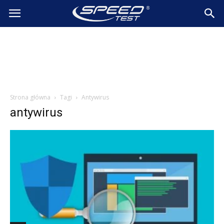
SpeedTest.pl
Wiadomości
Strona główna
Tagi
Antywirus
antywirus