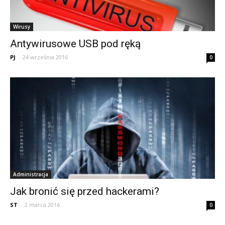
Wirusy
Antywirusowe USB pod ręką
PJ
-
24 września 2016
0
Administracja
Jak bronić się przed hackerami?
ST
-
2 marca 2016
0