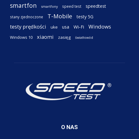
smartfon
speedtest
speed test
smartfony
T-Mobile
testy 5G
stany zjednoczone
testy prędkości
Windows
Wi-Fi
usa
uke
xiaomi
Windows 10
zasięg
światłowód
O NAS