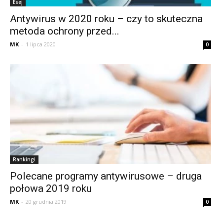
Esej
Antywirus w 2020 roku – czy to skuteczna
metoda ochrony przed...
MK
-
1 lipca 2020
0
Rankingi
Polecane programy antywirusowe – druga
połowa 2019 roku
MK
-
20 grudnia 2019
0