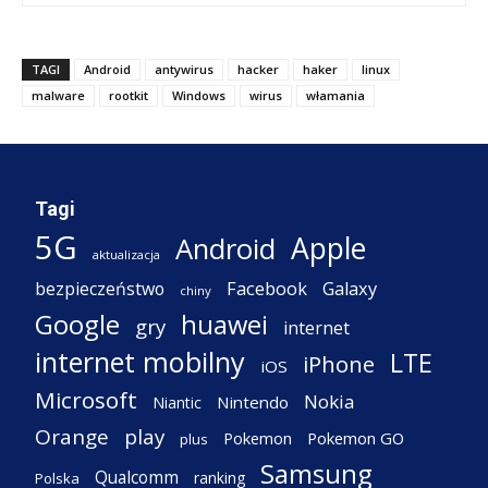
TAGI
Android
antywirus
hacker
haker
linux
malware
rootkit
Windows
wirus
włamania
Tagi
5G
Apple
Android
aktualizacja
Facebook
Galaxy
bezpieczeństwo
chiny
Google
huawei
gry
internet
internet mobilny
LTE
iPhone
iOS
Microsoft
Nokia
Nintendo
Niantic
Orange
play
Pokemon
Pokemon GO
plus
Samsung
Qualcomm
ranking
Polska