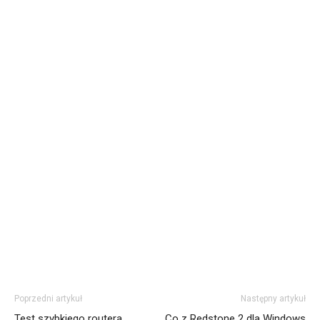
Poprzedni artykuł
Następny artykuł
Test szybkiego routera
Co z Redstone 2 dla Windows