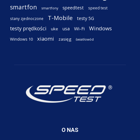
smartfon
speedtest
speed test
smartfony
T-Mobile
testy 5G
stany zjednoczone
testy prędkości
Windows
Wi-Fi
usa
uke
xiaomi
Windows 10
zasięg
światłowód
O NAS