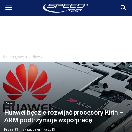
SpeedTest.pl
Wiadomości
Strona główna
News
News
Huawei będzie rozwijać procesory Kirin –
ARM podtrzymuje współpracę
Przez
PJ
-
27 października 2019