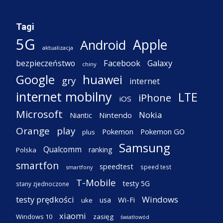
Tagi
5G
Apple
Android
aktualizacja
Facebook
Galaxy
bezpieczeństwo
chiny
Google
huawei
gry
internet
internet mobilny
LTE
iPhone
iOS
Microsoft
Nokia
Nintendo
Niantic
Orange
play
Pokemon
Pokemon GO
plus
Samsung
Qualcomm
ranking
Polska
smartfon
speedtest
speed test
smartfony
T-Mobile
testy 5G
stany zjednoczone
testy prędkości
Windows
Wi-Fi
usa
uke
xiaomi
Windows 10
zasięg
światłowód