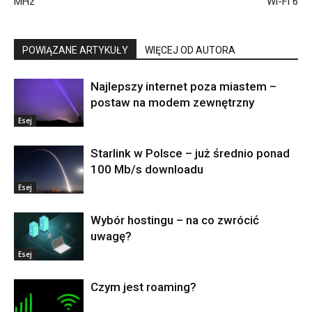
MHz
Wi-Fi 6
POWIĄZANE ARTYKUŁY
WIĘCEJ OD AUTORA
Najlepszy internet poza miastem –
postaw na modem zewnętrzny
Esej
Starlink w Polsce – już średnio ponad
100 Mb/s downloadu
Esej
Wybór hostingu – na co zwrócić
uwagę?
Esej
Czym jest roaming?