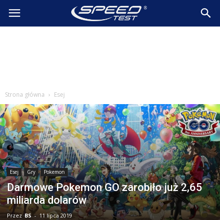
SpeedTest.pl
Wiadomości
Strona główna
Esej
Esej
Gry
Pokemon
Darmowe Pokemon GO zarobiło już 2,65
miliarda dolarów
Przez
BS
-
11 lipca 2019