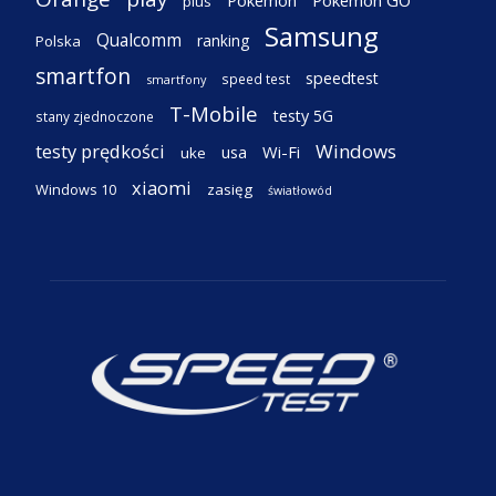
Pokemon
Pokemon GO
plus
Samsung
Qualcomm
ranking
Polska
smartfon
speedtest
speed test
smartfony
T-Mobile
testy 5G
stany zjednoczone
testy prędkości
Windows
Wi-Fi
usa
uke
xiaomi
Windows 10
zasięg
światłowód