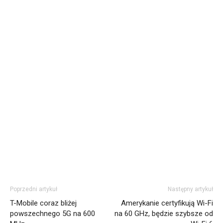
Poprzedni artykuł
Następny artykuł
T-Mobile coraz bliżej
Amerykanie certyfikują Wi-Fi
powszechnego 5G na 600
na 60 GHz, będzie szybsze od