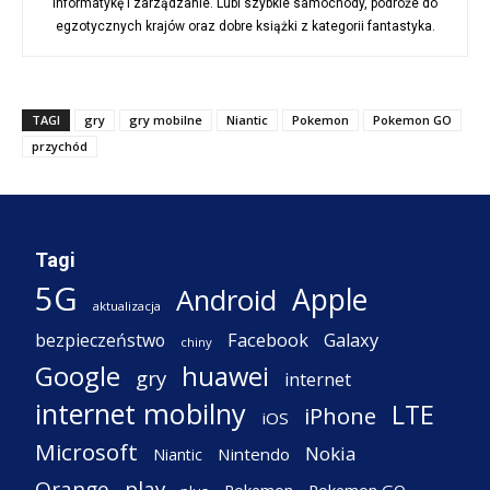
informatykę i zarządzanie. Lubi szybkie samochody, podróże do
egzotycznych krajów oraz dobre książki z kategorii fantastyka.
TAGI
gry
gry mobilne
Niantic
Pokemon
Pokemon GO
przychód
Tagi
5G
Apple
Android
aktualizacja
Facebook
Galaxy
bezpieczeństwo
chiny
Google
huawei
gry
internet
internet mobilny
LTE
iPhone
iOS
Microsoft
Nokia
Nintendo
Niantic
Orange
play