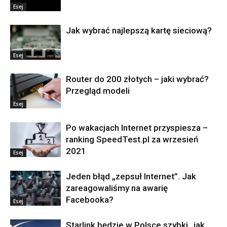
Esej
Jak wybrać najlepszą kartę sieciową?
Esej
Router do 200 złotych – jaki wybrać?
Przegląd modeli
Esej
Po wakacjach Internet przyspiesza –
ranking SpeedTest.pl za wrzesień
2021
Esej
Jeden błąd „zepsuł Internet”. Jak
zareagowaliśmy na awarię
Facebooka?
Esej
Starlink będzie w Polsce szybki „jak