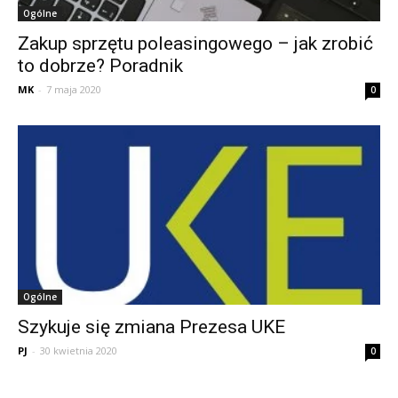
Ogólne
Zakup sprzętu poleasingowego – jak zrobić
to dobrze? Poradnik
MK
-
7 maja 2020
0
Ogólne
Szykuje się zmiana Prezesa UKE
PJ
-
30 kwietnia 2020
0