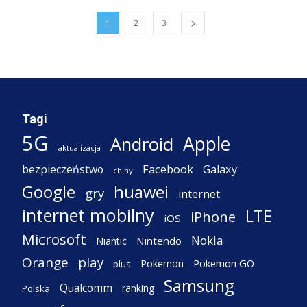
1
2
3
Tagi
5G
Apple
Android
aktualizacja
Facebook
Galaxy
bezpieczeństwo
chiny
Google
huawei
gry
internet
internet mobilny
LTE
iPhone
iOS
Microsoft
Nokia
Nintendo
Niantic
Orange
play
Pokemon
Pokemon GO
plus
Samsung
Qualcomm
ranking
Polska