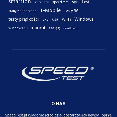
smartfon
speedtest
speed test
smartfony
T-Mobile
testy 5G
stany zjednoczone
testy prędkości
Windows
Wi-Fi
usa
uke
xiaomi
Windows 10
zasięg
światłowód
O NAS
SpeedTest.pl Wiadomości to dział dostarczający newsy i opinie