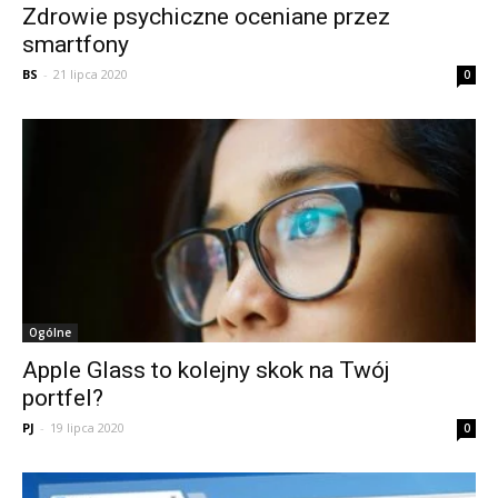
Zdrowie psychiczne oceniane przez
smartfony
BS
-
21 lipca 2020
0
Ogólne
Apple Glass to kolejny skok na Twój
portfel?
PJ
-
19 lipca 2020
0