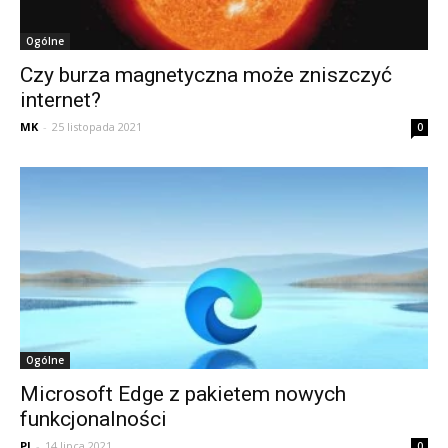
Ogólne
Czy burza magnetyczna może zniszczyć
internet?
MK
-
25 listopada 2021
0
Ogólne
Microsoft Edge z pakietem nowych
funkcjonalności
PJ
-
14 lipca 2021
0