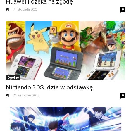
Huawei i czeka na zgodę
PJ
-
7 listopada 2020
0
Ogólne
Nintendo 3DS idzie w odstawkę
PJ
-
21 września 2020
0