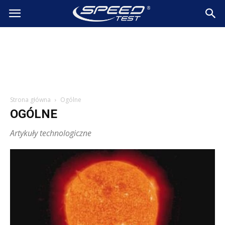
SpeedTest.pl
Wiadomości
Strona główna
Ogólne
OGÓLNE
Artykuły technologiczne