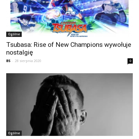
Ogólne
Tsubasa: Rise of New Champions wywołuje
nostalgię
BS
-
28 sierpnia 2020
0
Ogólne