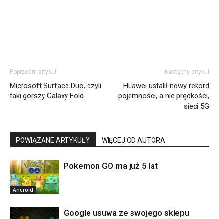
Poprzedni artykuł
Następny artykuł
Microsoft Surface Duo, czyli
Huawei ustalił nowy rekord
taki gorszy Galaxy Fold
pojemności, a nie prędkości,
sieci 5G
POWIĄZANE ARTYKUŁY
WIĘCEJ OD AUTORA
Pokemon GO ma już 5 lat
Android
Google usuwa ze swojego sklepu