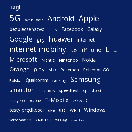
Tagi
5G
Apple
Android
aktualizacja
Facebook
Galaxy
bezpieczeństwo
chiny
Google
huawei
gry
internet
internet mobilny
LTE
iPhone
iOS
Microsoft
Nokia
Nintendo
Niantic
Orange
play
Pokemon
Pokemon GO
plus
Samsung
Qualcomm
ranking
Polska
smartfon
speedtest
speed test
smartfony
T-Mobile
testy 5G
stany zjednoczone
testy prędkości
Windows
Wi-Fi
usa
uke
xiaomi
Windows 10
zasięg
światłowód