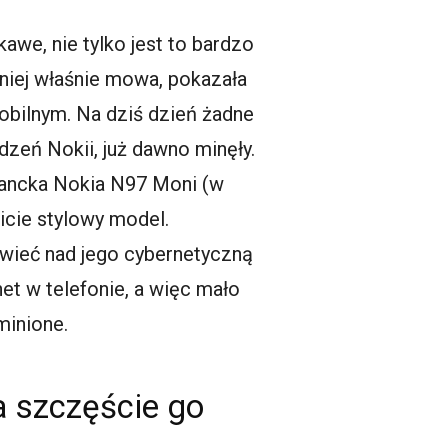
awe, nie tylko jest to bardzo
 niej właśnie mowa, pokazała
obilnym. Na dziś dzień żadne
dzeń Nokii, już dawno minęły.
egancka Nokia N97 Moni (w
icie stylowy model.
 świeć nad jego cybernetyczną
net w telefonie, a więc mało
minione.
a szczęście go