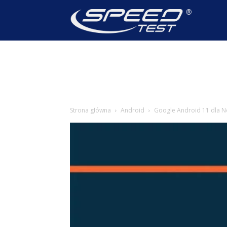
SpeedTest
Wiadomoś
Strona główna
Android
Google Android 11 dla No