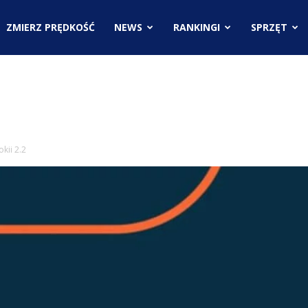
.pl
ZMIERZ PRĘDKOŚĆ
NEWS
RANKINGI
SPRZĘT
ci
kii 2.2