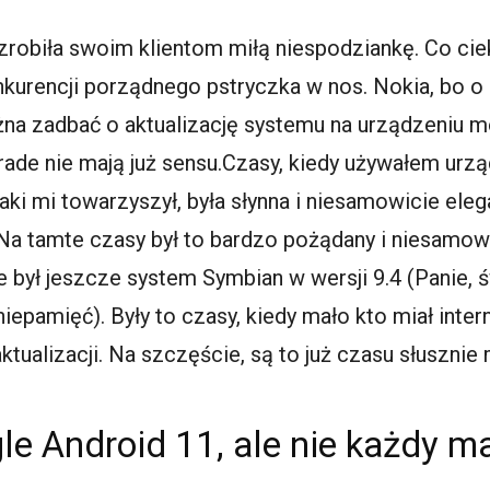
 zrobiła swoim klientom miłą niespodziankę. Co ciek
onkurencji porządnego pstryczka w nos. Nokia, bo o
żna zadbać o aktualizację systemu na urządzeniu m
rade nie mają już sensu.Czasy, kiedy używałem urzą
jaki mi towarzyszył, była słynna i niesamowicie el
). Na tamte czasy był to bardzo pożądany i niesamow
e był jeszcze system Symbian w wersji 9.4 (Panie,
epamięć). Były to czasy, kiedy mało kto miał inter
tualizacji. Na szczęście, są to już czasu słusznie 
e Android 11, ale nie każdy m