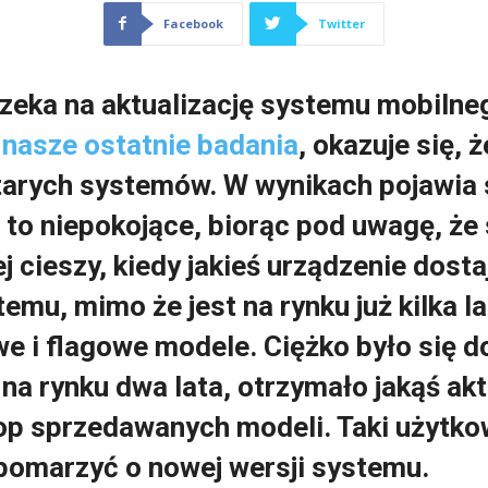
Facebook
Twitter
zeka na aktualizację systemu mobilne
ę
nasze ostatnie badania
, okazuje się, 
tarych systemów. W wynikach pojawia s
 to niepokojące, biorąc pod uwagę, że
 cieszy, kiedy jakieś urządzenie dosta
emu, mimo że jest na rynku już kilka la
e i flagowe modele. Ciężko było się d
 na rynku dwa lata, otrzymało jakąś ak
 top sprzedawanych modeli. Taki użytko
pomarzyć o nowej wersji systemu.