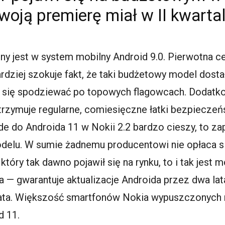
swoją premierę miał w II kwarta
y jest w system mobilny Android 9.0. Pierwotna ce
rdziej szokuje fakt, że taki budżetowy model dost
 się spodziewać po topowych flagowcach. Dodatko
trzymuje regularne, comiesięczne łatki bezpiecze
ade do Androida 11 w Nokii 2.2 bardzo cieszy, to z
modelu. W sumie żadnemu producentowi nie opłaca 
 który tak dawno pojawił się na rynku, to i tak jes
a — gwarantuje aktualizacje Androida przez dwa lat
ata. Większość smartfonów Nokia wypuszczonych n
d 11.