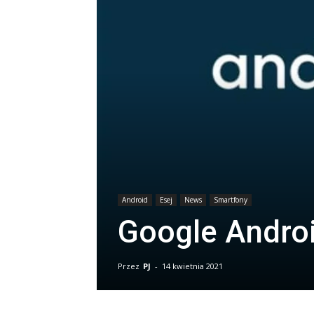
Android
Esej
News
Smartfony
Google Androi
Przez
PJ
-
14 kwietnia 2021