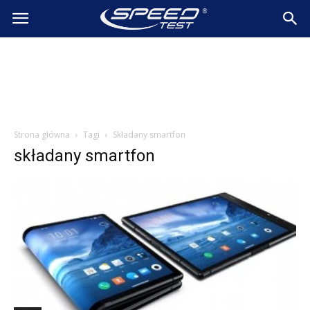
SpeedTest.pl
Wiadomości
Strona główna
Tagi
Składany smartfon
składany smartfon