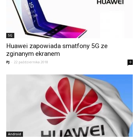
5G
Huawei zapowiada smatfony 5G ze
zginanym ekranem
PJ
-
22 października 2018
0
Android