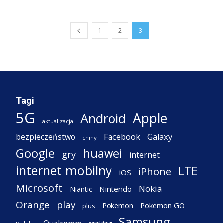
1
2
3
Tagi
5G
Apple
Android
aktualizacja
Facebook
Galaxy
bezpieczeństwo
chiny
Google
huawei
gry
internet
internet mobilny
LTE
iPhone
iOS
Microsoft
Nokia
Nintendo
Niantic
Orange
play
Pokemon
Pokemon GO
plus
Samsung