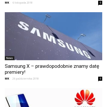
MK
-
6 listopada 2018
0
News
Samsung X – prawdopodobnie znamy datę
premiery!
MK
-
26 października 2018
0