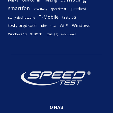
Qualcomm
ranking
Polska
smartfon
speedtest
speed test
smartfony
T-Mobile
testy 5G
stany zjednoczone
testy prędkości
Windows
Wi-Fi
usa
uke
xiaomi
Windows 10
zasięg
światłowód
O NAS