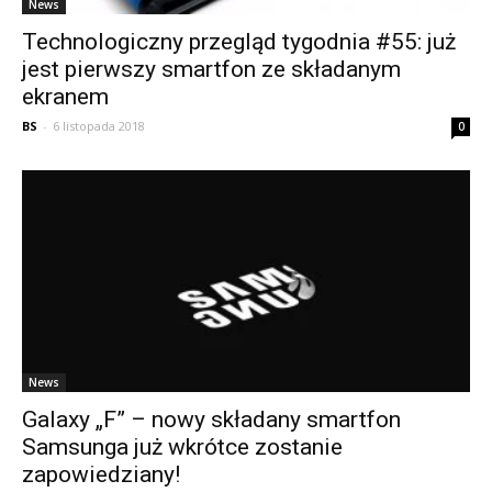
News
Technologiczny przegląd tygodnia #55: już
jest pierwszy smartfon ze składanym
ekranem
BS
-
6 listopada 2018
0
News
Galaxy „F” – nowy składany smartfon
Samsunga już wkrótce zostanie
zapowiedziany!