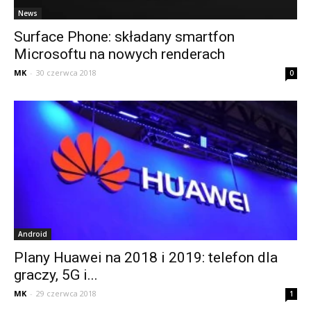
News
Surface Phone: składany smartfon
Microsoftu na nowych renderach
MK
-
30 czerwca 2018
0
Android
Plany Huawei na 2018 i 2019: telefon dla
graczy, 5G i...
MK
-
29 czerwca 2018
1