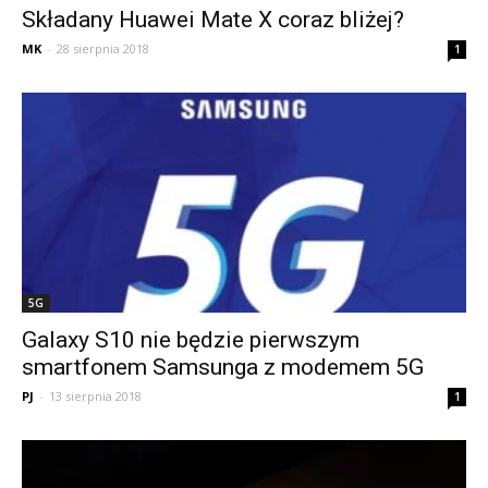
Składany Huawei Mate X coraz bliżej?
MK
-
28 sierpnia 2018
1
5G
Galaxy S10 nie będzie pierwszym
smartfonem Samsunga z modemem 5G
PJ
-
13 sierpnia 2018
1