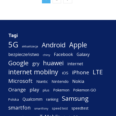
Tagi
5G
Apple
Android
aktualizacja
Facebook
Galaxy
bezpieczeństwo
chiny
Google
huawei
gry
internet
internet mobilny
LTE
iPhone
iOS
Microsoft
Nokia
Nintendo
Niantic
Orange
play
Pokemon
Pokemon GO
plus
Samsung
Qualcomm
ranking
Polska
smartfon
speedtest
speed test
smartfony