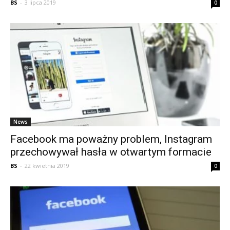
BS
-
3 lipca 2019
0
News
Facebook ma poważny problem, Instagram
przechowywał hasła w otwartym formacie
BS
-
22 kwietnia 2019
0