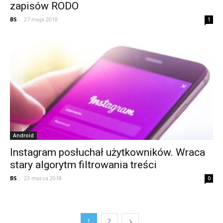
zapisów RODO
BS
-
27 maja 2018
1
Android
Instagram posłuchał użytkowników. Wraca
stary algorytm filtrowania treści
BS
-
23 marca 2018
0
1
2