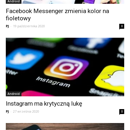
Android
Facebook Messenger zmienia kolor na
fioletowy
PJ
-
19 października 2020
0
Android
Instagram ma krytyczną lukę
PJ
-
27 września 2020
0