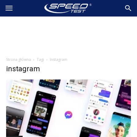
SpeedTest.pl
Wiadomości
Strona główna
Tagi
Instagram
instagram