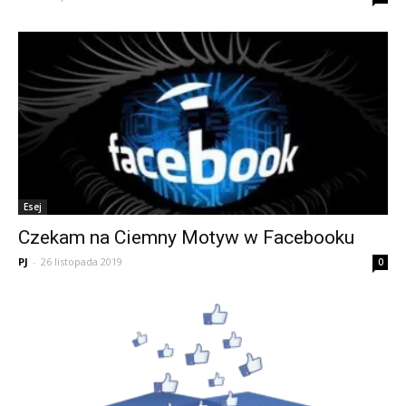
Esej
Czekam na Ciemny Motyw w Facebooku
PJ
-
26 listopada 2019
0