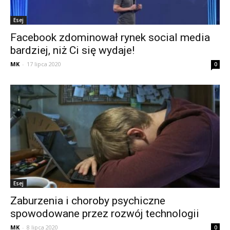
Esej
Facebook zdominował rynek social media
bardziej, niż Ci się wydaje!
MK
-
17 lipca 2020
0
Esej
Zaburzenia i choroby psychiczne
spowodowane przez rozwój technologii
MK
-
8 lipca 2020
0