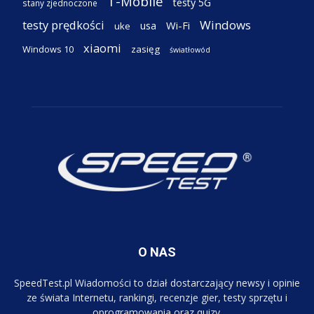
T-Mobile
testy 5G
stany zjednoczone
testy prędkości
Windows
Wi-Fi
usa
uke
xiaomi
Windows 10
zasięg
światłowód
O NAS
SpeedTest.pl Wiadomości to dział dostarczający newsy i opinie
ze świata Internetu, rankingi, recenzje gier, testy sprzętu i
oprogramowania oraz quizy.