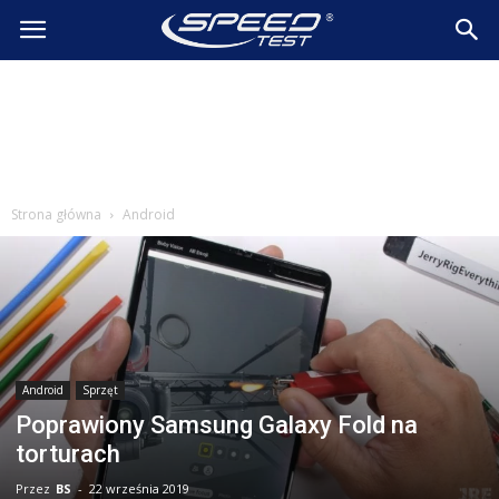
SpeedTest.pl
Wiadomości
Strona główna
Android
Android
Sprzęt
Poprawiony Samsung Galaxy Fold na
torturach
Przez
BS
-
22 września 2019