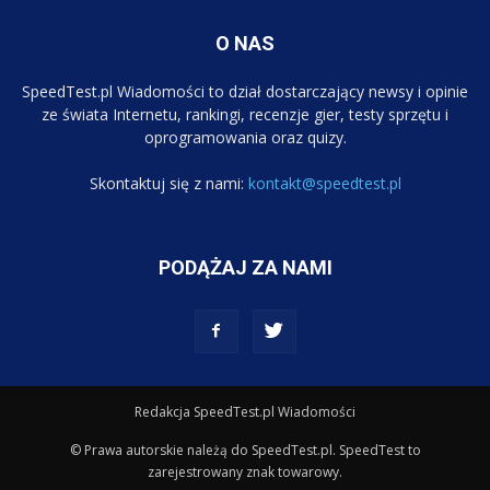
O NAS
SpeedTest.pl Wiadomości to dział dostarczający newsy i opinie
ze świata Internetu, rankingi, recenzje gier, testy sprzętu i
oprogramowania oraz quizy.
Skontaktuj się z nami:
kontakt@speedtest.pl
PODĄŻAJ ZA NAMI
Redakcja SpeedTest.pl Wiadomości
© Prawa autorskie należą do SpeedTest.pl. SpeedTest to
zarejestrowany znak towarowy.