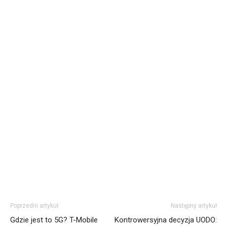
Poprzedni artykuł
Następny artykuł
Gdzie jest to 5G? T-Mobile
Kontrowersyjna decyzja UODO: