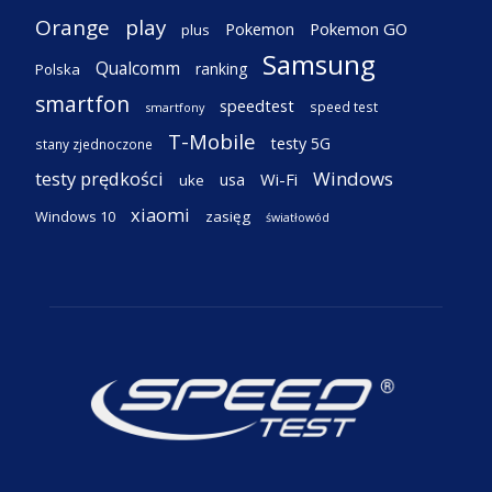
Orange
play
Pokemon
Pokemon GO
plus
Samsung
Qualcomm
ranking
Polska
smartfon
speedtest
speed test
smartfony
T-Mobile
testy 5G
stany zjednoczone
testy prędkości
Windows
Wi-Fi
usa
uke
xiaomi
Windows 10
zasięg
światłowód