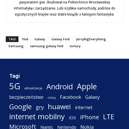
pasjonatem gier. Studiował na Politechnice Wrocławskiej
informatykę i zarządzanie. Lubi szybkie samochody, podróże do
egzotycznych krajów oraz dobre książki z kategorii fantastyka.
TAGI
fold
Galaxy
Galaxy Fold
JerryRigEverything
Samsung
samsung galaxy fold
tortury
Tagi
5G
Apple
Android
aktualizacja
Facebook
Galaxy
bezpieczeństwo
chiny
Google
huawei
gry
internet
internet mobilny
LTE
iPhone
iOS
Microsoft
Nokia
Nintendo
Niantic