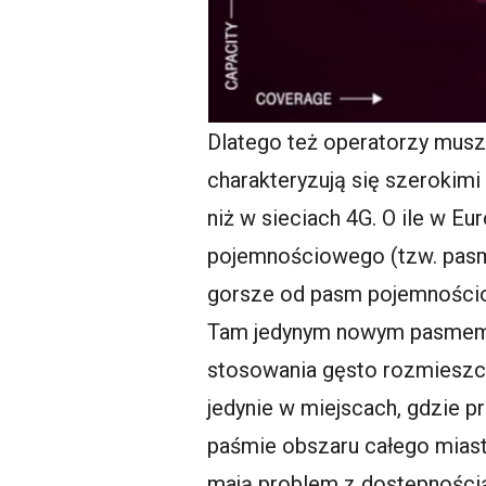
Dlatego też operatorzy musz
charakteryzują się szerokimi
niż w sieciach 4G. O ile w E
pojemnościowego (tzw. pasmo 
gorsze od pasm pojemnościow
Tam jedynym nowym pasmem 
stosowania gęsto rozmieszc
jedynie w miejscach, gdzie pr
paśmie obszaru całego miasta
mają problem z dostępnością