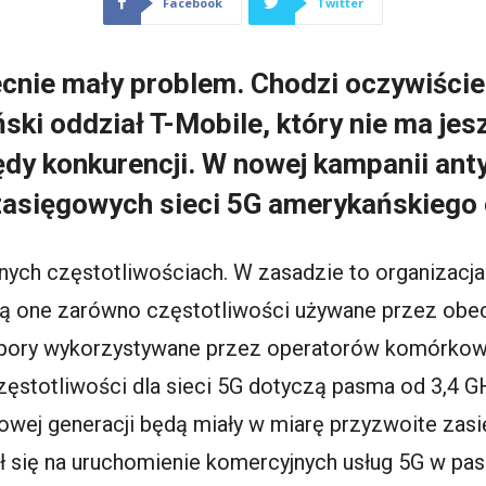
Facebook
Twitter
ecnie mały problem. Chodzi oczywiście 
ki oddział T-Mobile, który nie ma jesz
ędy konkurencji. W nowej kampanii ant
zasięgowych sieci 5G amerykańskiego 
żnych częstotliwościach. W zasadzie to organizac
ją one zarówno częstotliwości używane przez obecn
ej pory wykorzystywane przez operatorów komórkowy
zęstotliwości dla sieci 5G dotyczą pasma od 3,4 G
owej generacji będą miały w miarę przyzwoite zasi
ł się na uruchomienie komercyjnych usług 5G w p