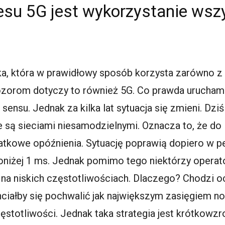
su 5G jest wykorzystanie wsz
a, która w prawidłowy sposób korzysta zarówno z 
orom dotyczy to również 5G. Co prawda urucham
ensu. Jednak za kilka lat sytuacja się zmieni. Dzi
 są sieciami niesamodzielnymi. Oznacza to, że do i
atkowe opóźnienia. Sytuację poprawią dopiero w pe
oniżej 1 ms. Jednak pomimo tego niektórzy operato
na niskich częstotliwościach. Dlaczego? Chodzi o
iałby się pochwalić jak największym zasięgiem now
zęstotliwości. Jednak taka strategia jest krótkowzr