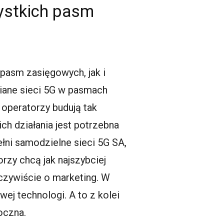
ystkich pasm
pasm zasięgowych, jak i
iane sieci 5G w pasmach
ś operatorzy budują tak
ch działania jest potrzebna
łni samodzielne sieci 5G SA,
rzy chcą jak najszybciej
czywiście o marketing. W
ej technologi. A to z kolei
oczna.