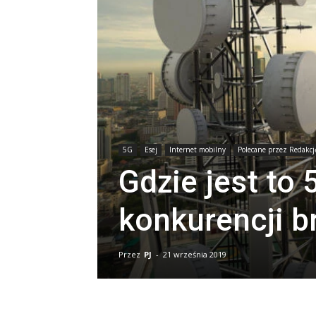
5G
Esej
Internet mobilny
Polecane przez Redakcj
Gdzie jest to
konkurencji 
Przez
PJ
-
21 września 2019