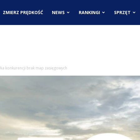
.pl
ZMIERZ PRĘDKOŚĆ
NEWS
RANKINGI
SPRZĘT
ci
tyka konkurencji brak map zasięgowych