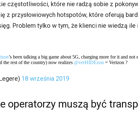
kie częstotliwości, które nie radzą sobie z pokon
się z przysłowiowych hotspotów, które oferują bar
ięg. Problem tylko w tym, że klienci nie wiedzą ile i
izon
’s been talking a big game about 5G, charging more for it and not
d the rest of the country) now realizes
@verHIDEzon
= Verizon ?
Legere)
18 września 2019
że operatorzy muszą być transp