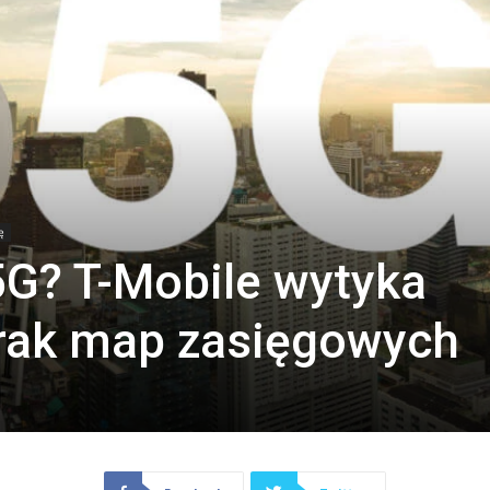
ę
 5G? T-Mobile wytyka
brak map zasięgowych