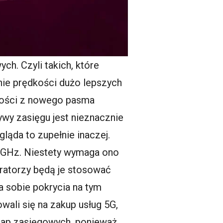
h. Czyli takich, które
nie prędkości dużo lepszych
iwości z nowego pasma
ywy zasięgu jest nieznacznie
ąda to zupełnie inaczej.
GHz. Niestety wymaga ono
ratorzy będą je stosować
ża sobie pokrycia na tym
wali się na zakup usług 5G,
 map zasięgowych, ponieważ