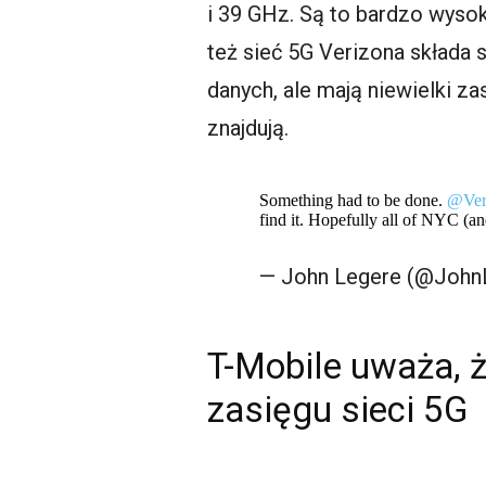
i 39 GHz. Są to bardzo wyso
też sieć 5G Verizona składa 
danych, ale mają niewielki zas
znajdują.
Something had to be done.
@Ver
find it. Hopefully all of NYC (an
— John Legere (@John
T-Mobile uważa, 
zasięgu sieci 5G