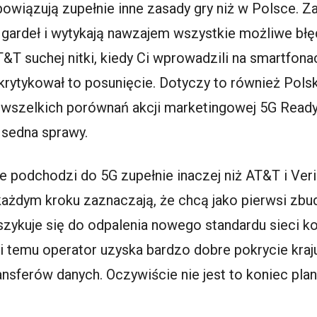
wiązują zupełnie inne zasady gry niż w Polsce. 
gardeł i wytykają nawzajem wszystkie możliwe błęd
T&T suchej nitki, kiedy Ci wprowadzili na smartfon
skrytykował to posunięcie. Dotyczy to również Polsk
od wszelkich porównań akcji marketingowej 5G Rea
 sedna sprawy.
e podchodzi do 5G zupełnie inaczej niż AT&T i Ver
ażdym kroku zaznaczają, że chcą jako pierwsi zb
 szykuje się do odpalenia nowego standardu sieci
temu operator uzyska bardzo dobre pokrycie kraju.
nsferów danych. Oczywiście nie jest to koniec pla