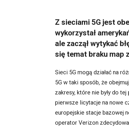
Z sieciami 5G jest ob
wykorzystał amerykańs
ale zaczął wytykać bł
się temat braku map 
Sieci 5G mogą działać na ró
5G w taki sposób, że obejmu
zakresy, które nie były do t
pierwsze licytacje na nowe c
europejskie stacje bazowej n
operator Verizon zdecydowa