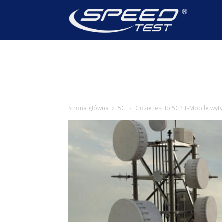
SpeedTest
Wiadomoś
Strona główna
5G
Gdzie jest to 5G? T-Mobile wy