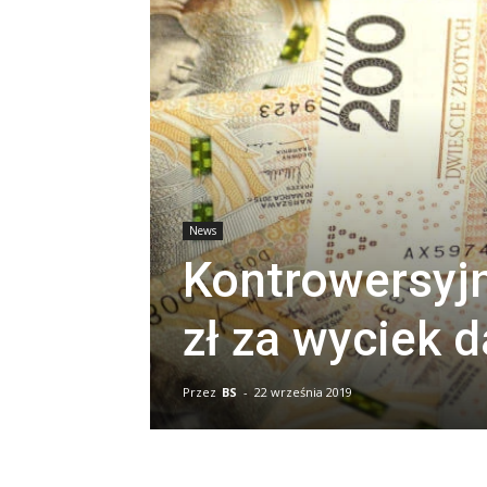
News
Kontrowersyjn
zł za wyciek 
Przez
BS
-
22 września 2019