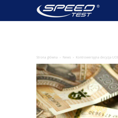
SpeedTest
Wiadomoś
Strona główna
News
Kontrowersyjna decyzja UODO