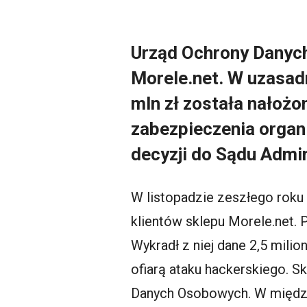
Urząd Ochrony Danyc
Morele.net. W uzasad
mln zł została nałożo
zabezpieczenia organi
decyzji do Sądu Admi
W listopadzie zeszłego roku 
klientów sklepu Morele.net. 
Wykradł z niej dane 2,5 milio
ofiarą ataku hackerskiego. S
Danych Osobowych. W między