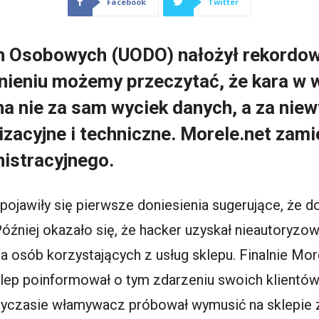
Facebook
Twitter
h Osobowych (UODO) nałożył rekordow
nieniu możemy przeczytać, że kara w 
na nie za sam wyciek danych, a za nie
zacyjne i techniczne. Morele.net zami
nistracyjnego.
pojawiły się pierwsze doniesienia sugerujące, że 
Później okazało się, że hacker uzyskał nieautoryzo
na osób korzystających z usług sklepu. Finalnie Mor
klep poinformował o tym zdarzeniu swoich klientów
czasie włamywacz próbował wymusić na sklepie z