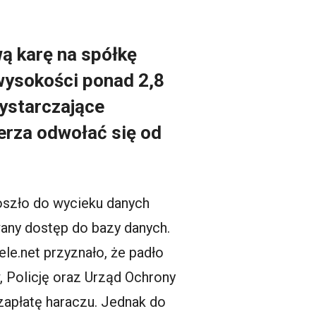
ą karę na spółkę
wysokości ponad 2,8
wystarczające
erza odwołać się od
doszło do wycieku danych
wany dostęp do bazy danych.
ele.net przyznało, że padło
, Policję oraz Urząd Ochrony
apłatę haraczu. Jednak do