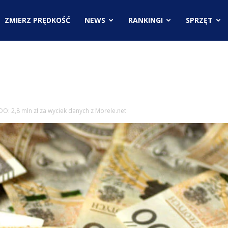
.pl
ZMIERZ PRĘDKOŚĆ
NEWS
RANKINGI
SPRZĘT
ci
: 2,8 mln zł za wyciek danych z Morele.net