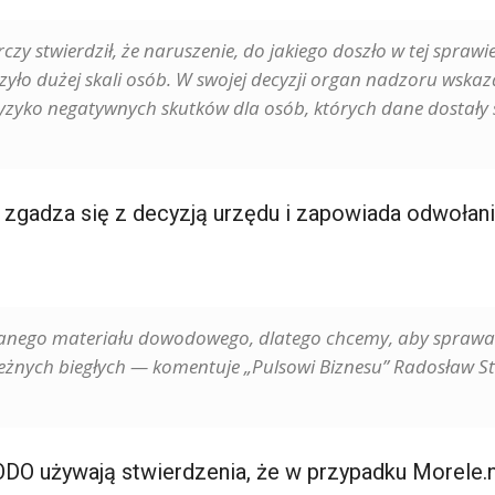
zy stwierdził, że naruszenie, do jakiego doszło w tej sprawi
yło dużej skali osób. W swojej decyzji organ nadzoru wskaz
yzyko negatywnych skutków dla osób, których dane dostały s
e zgadza się z decyzją urzędu i zapowiada odwołan
ranego materiału dowodowego, dlatego chcemy, aby sprawa
eżnych biegłych — komentuje „Pulsowi Biznesu” Radosław Sta
ODO używają stwierdzenia, że w przypadku Morele.n