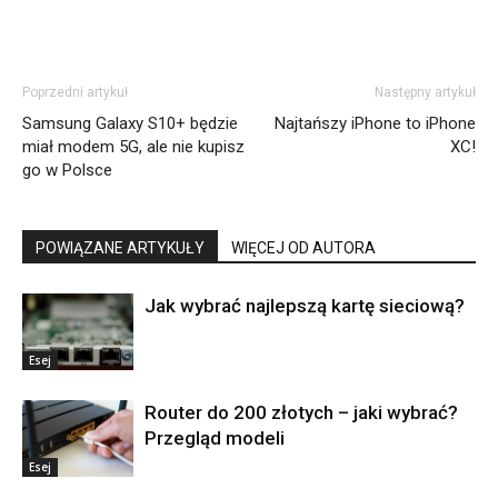
Poprzedni artykuł
Następny artykuł
Samsung Galaxy S10+ będzie
Najtańszy iPhone to iPhone
miał modem 5G, ale nie kupisz
XC!
go w Polsce
POWIĄZANE ARTYKUŁY
WIĘCEJ OD AUTORA
Jak wybrać najlepszą kartę sieciową?
Esej
Router do 200 złotych – jaki wybrać?
Przegląd modeli
Esej