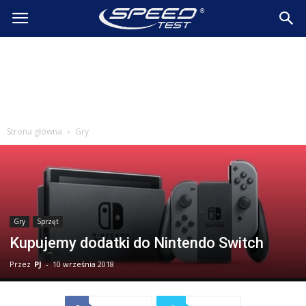
SpeedTest.pl
Wiadomości
Strona główna
Gry
Gry
Sprzęt
Kupujemy dodatki do Nintendo Switch
Przez
PJ
-
10 września 2018