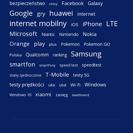
Facebook
Galaxy
bezpieczeństwo
chiny
Google
huawei
gry
internet
internet mobilny
LTE
iPhone
iOS
Microsoft
Nokia
Nintendo
Niantic
Orange
play
Pokemon
Pokemon GO
plus
Samsung
Qualcomm
ranking
Polska
smartfon
speedtest
speed test
smartfony
T-Mobile
testy 5G
stany zjednoczone
testy prędkości
Windows
Wi-Fi
usa
uke
xiaomi
Windows 10
zasięg
światłowód