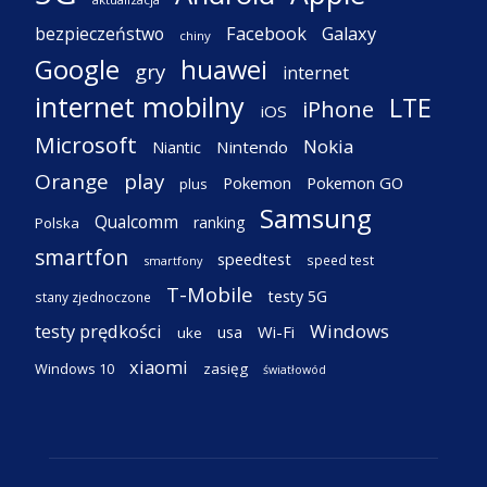
Facebook
Galaxy
bezpieczeństwo
chiny
Google
huawei
gry
internet
internet mobilny
LTE
iPhone
iOS
Microsoft
Nokia
Nintendo
Niantic
Orange
play
Pokemon
Pokemon GO
plus
Samsung
Qualcomm
ranking
Polska
smartfon
speedtest
speed test
smartfony
T-Mobile
testy 5G
stany zjednoczone
testy prędkości
Windows
Wi-Fi
usa
uke
xiaomi
Windows 10
zasięg
światłowód