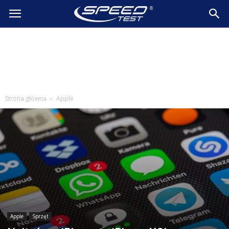
SpeedTest.pl
Wiadomości
Strona główna
Apple
Apple
Sprzęt