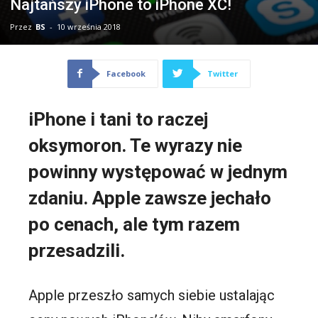
Najtańszy iPhone to iPhone XC!
Przez
BS
-
10 września 2018
Facebook
Twitter
iPhone i tani to raczej
oksymoron. Te wyrazy nie
powinny występować w jednym
zdaniu. Apple zawsze jechało
po cenach, ale tym razem
przesadzili.
Apple przeszło samych siebie ustalając