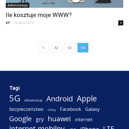
Administracja
Ile kosztuje moje WWW?
ST
-
19 lipca 2015
0
62
63
64
Tagi
5G
Apple
Android
aktualizacja
Facebook
Galaxy
bezpieczeństwo
chiny
Google
huawei
gry
internet
internet mobilny
LTE
iPhone