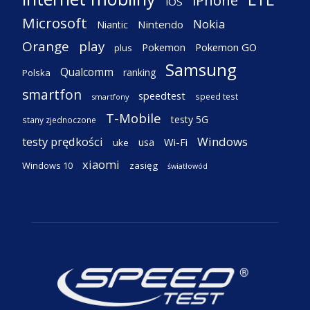
iOS
Microsoft
Nokia
Nintendo
Niantic
Orange
play
Pokemon
Pokemon GO
plus
Samsung
Qualcomm
ranking
Polska
smartfon
speedtest
speed test
smartfony
T-Mobile
testy 5G
stany zjednoczone
testy prędkości
Windows
Wi-Fi
usa
uke
xiaomi
Windows 10
zasięg
światłowód