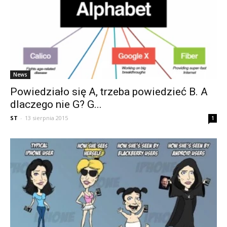
News
Powiedziało się A, trzeba powiedzieć B. A
dlaczego nie G? G...
ST
-
13 sierpnia 2015
1