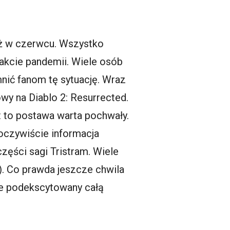
już w czerwcu. Wszystko
rakcie pandemii. Wiele osób
nić fanom tę sytuację. Wraz
wy na Diablo 2: Resurrected.
st to postawa warta pochwały.
 oczywiście informacja
zęści sagi Tristram. Wiele
e). Co prawda jeszcze chwila
nie podekscytowany całą