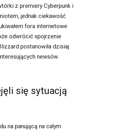
wtórki z premiery Cyberpunk i
 gniotem, jednak ciekawość
zukiwałem fora internetowe
 może odwrócić spojrzenie
lizzard postanowiła dzisiaj
 interesujących newsów
ęli się sytuacją
ędu na panującą na całym