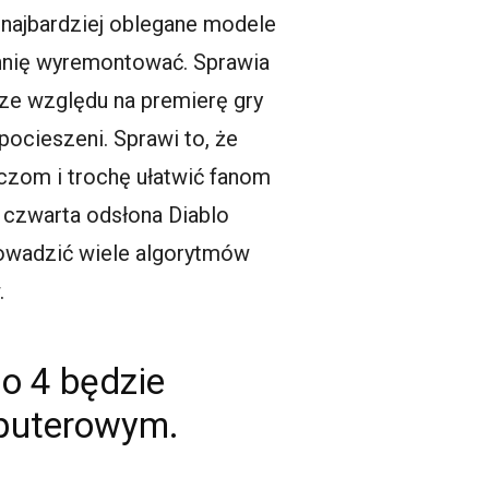
e najbardziej oblegane modele
uchnię wyremontować. Sprawia
y ze względu na premierę gry
pocieszeni. Sprawi to, że
aczom i trochę ułatwić fanom
 czwarta odsłona Diablo
prowadzić wiele algorytmów
.
lo 4 będzie
mputerowym.