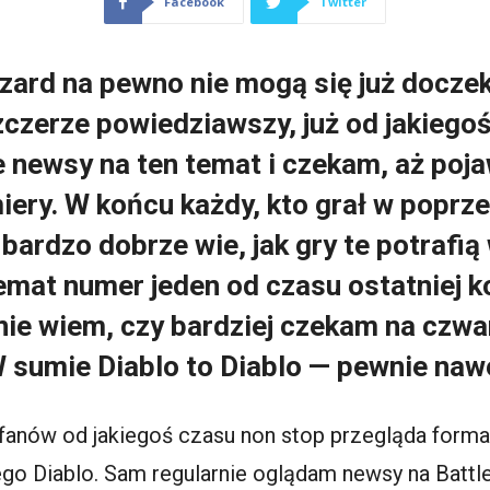
Facebook
Twitter
izzard na pewno nie mogą się już docze
zczerze powiedziawszy, już od jakieg
newsy na ten temat i czekam, aż pojaw
miery. W końcu każdy, kto grał w poprze
 bardzo dobrze wie, jak gry te potrafi
temat numer jeden od czasu ostatniej ko
ie wiem, czy bardziej czekam na czwa
 sumie Diablo to Diablo — pewnie nawe
 fanów od jakiegoś czasu non stop przegląda form
go Diablo. Sam regularnie oglądam newsy na Battle