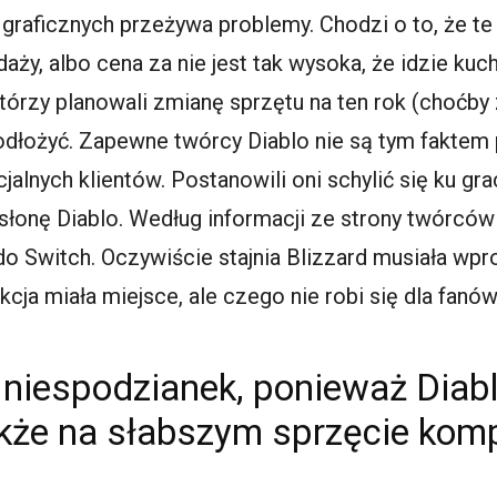
 graficznych przeżywa problemy. Chodzi o to, że t
aży, albo cena za nie jest tak wysoka, że idzie k
 którzy planowali zmianę sprzętu na ten rok (choćb
 odłożyć. Zapewne twórcy Diablo nie są tym faktem 
alnych klientów. Postanowili oni schylić się ku gr
łonę Diablo. Według informacji ze strony twórców
do Switch. Oczywiście stajnia Blizzard musiała w
kcja miała miejsce, ale czego nie robi się dla fanów
c niespodzianek, ponieważ Diab
akże na słabszym sprzęcie ko