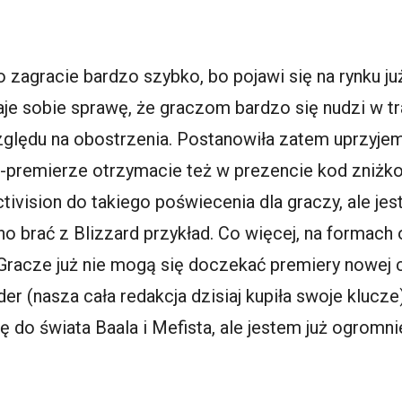
o zagracie bardzo szybko, bo pojawi się na rynku 
daje sobie sprawę, że graczom bardzo się nudzi w t
lędu na obostrzenia. Postanowiła zatem uprzyjem
-premierze otrzymacie też w prezencie kod zniżko
ctivision do takiego poświecenia dla graczy, ale je
no brać z Blizzard przykład. Co więcej, na formach
Gracze już nie mogą się doczekać premiery nowej c
der (nasza cała redakcja dzisiaj kupiła swoje klucz
ę do świata Baala i Mefista, ale jestem już ogrom