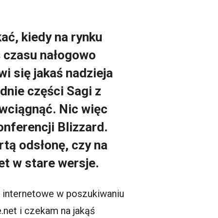
kać, kiedy na rynku
oś czasu nałogowo
i się jakaś nadzieja
dnie części Sagi z
ą wciągnąć. Nic więc
nferencji Blizzard.
rtą odsłonę, czy na
t w stare wersje.
a internetowe w poszukiwaniu
.net i czekam na jakąś