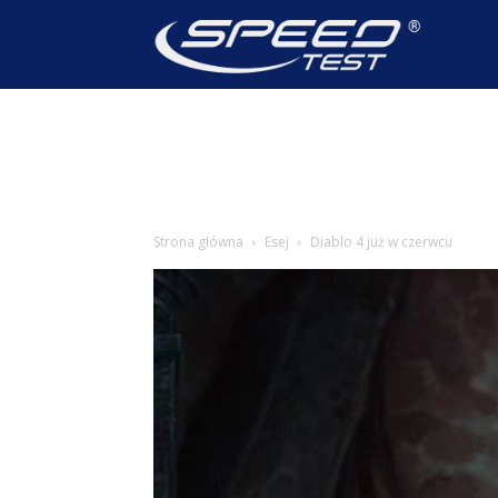
SpeedTest
Wiadomoś
Strona główna
Esej
Diablo 4 już w czerwcu