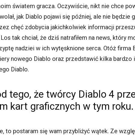
moim światem gracza. Oczywiście, nikt nie chce po
olał, jak Diablo pojawi się później, ale nie będzie
przez chęć zdobycia jakichkolwiek informacji przes
 Los tak chciał, że dziś natrafiłem na news, który
zyptę nadziei w ich wytęsknione serca. Otóż firma B
iery nowego Diablo oraz przedstawić kilka bardzo
go Diablo.
 tego, że twórcy Diablo 4 przej
m kart graficznych w tym roku.
ie, to postaram się wam przybliżyć wątek. Ze wzgl