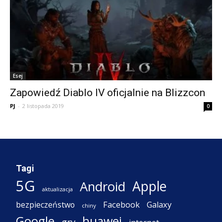
Esej
Zapowiedź Diablo IV oficjalnie na Blizzcon
PJ
-
2 listopada 2019
0
Tagi
5G
Apple
Android
aktualizacja
Facebook
Galaxy
bezpieczeństwo
chiny
Google
huawei
gry