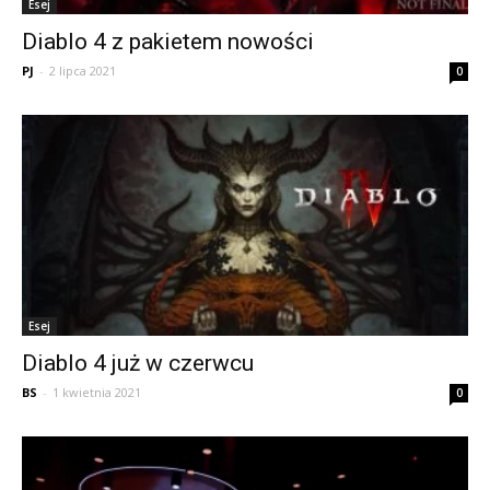
Esej
Diablo 4 z pakietem nowości
PJ
-
2 lipca 2021
0
Esej
Diablo 4 już w czerwcu
BS
-
1 kwietnia 2021
0