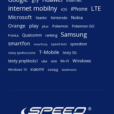
internet
internet mobilny
LTE
iPhone
iOS
Microsoft
Nokia
Nintendo
Niantic
Orange
play
Pokemon
Pokemon GO
plus
Samsung
Qualcomm
ranking
Polska
smartfon
speedtest
speed test
smartfony
T-Mobile
testy 5G
stany zjednoczone
testy prędkości
Windows
Wi-Fi
usa
uke
xiaomi
Windows 10
zasięg
światłowód