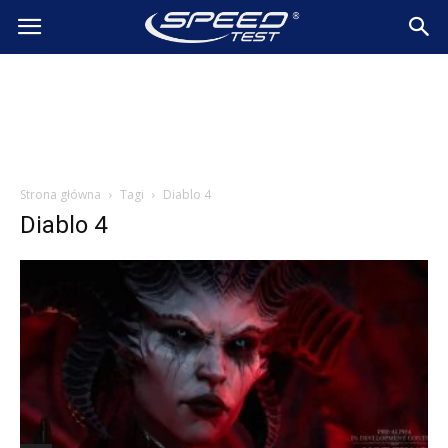
SpeedTest.pl
Wiadomości
Strona główna
Tagi
Diablo 4
Diablo 4