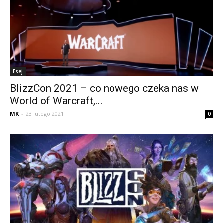
Esej
BlizzCon 2021 – co nowego czeka nas w
World of Warcraft,...
MK
-
23 lutego 2021
0