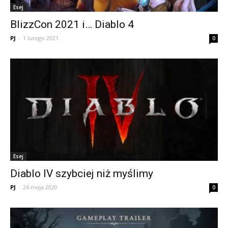
Esej
BlizzCon 2021 i… Diablo 4
PJ
-
1 lutego 2021
0
Esej
Diablo IV szybciej niż myślimy
PJ
-
24 maja 2020
0