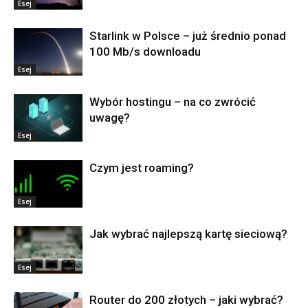
Esej
Starlink w Polsce – już średnio ponad
100 Mb/s downloadu
Esej
Wybór hostingu – na co zwrócić
uwagę?
Esej
Czym jest roaming?
Esej
Jak wybrać najlepszą kartę sieciową?
Esej
Router do 200 złotych – jaki wybrać?