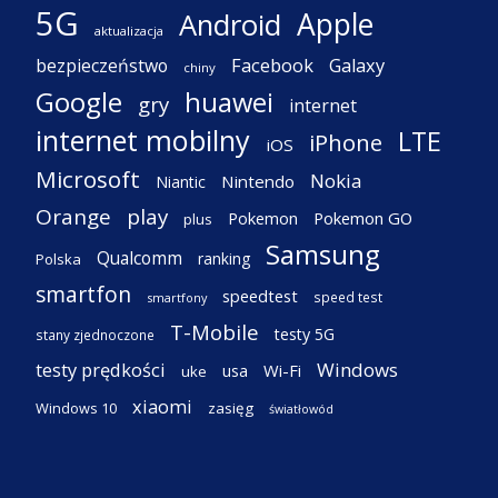
5G
Apple
Android
aktualizacja
Facebook
Galaxy
bezpieczeństwo
chiny
Google
huawei
gry
internet
internet mobilny
LTE
iPhone
iOS
Microsoft
Nokia
Nintendo
Niantic
Orange
play
Pokemon
Pokemon GO
plus
Samsung
Qualcomm
ranking
Polska
smartfon
speedtest
speed test
smartfony
T-Mobile
testy 5G
stany zjednoczone
testy prędkości
Windows
Wi-Fi
usa
uke
xiaomi
Windows 10
zasięg
światłowód