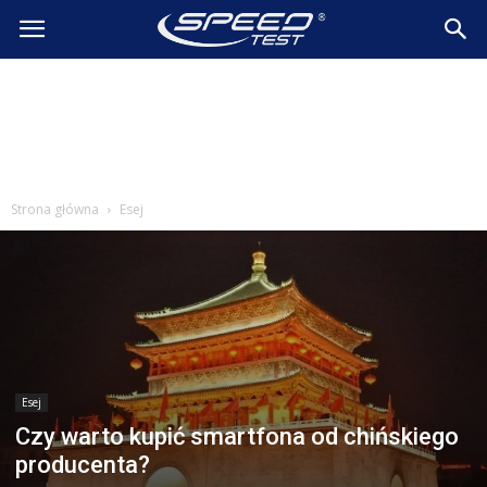
SpeedTest.pl
Wiadomości
Strona główna
Esej
Esej
Czy warto kupić smartfona od chińskiego
producenta?