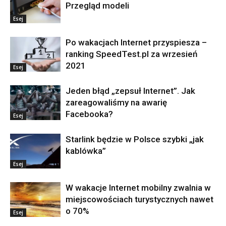
Przegląd modeli
Esej
Po wakacjach Internet przyspiesza –
ranking SpeedTest.pl za wrzesień
2021
Esej
Jeden błąd „zepsuł Internet”. Jak
zareagowaliśmy na awarię
Facebooka?
Esej
Starlink będzie w Polsce szybki „jak
kablówka”
Esej
W wakacje Internet mobilny zwalnia w
miejscowościach turystycznych nawet
o 70%
Esej