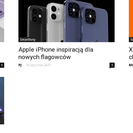
Smartfony
S
Apple iPhone inspiracją dla
X
nowych flagowców
c
PJ
-
14 stycznia 2021
M
0
0