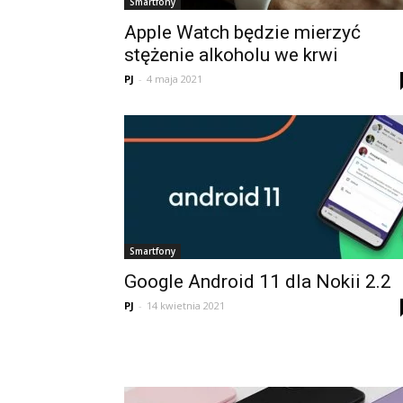
Smartfony
Apple Watch będzie mierzyć
stężenie alkoholu we krwi
PJ
-
4 maja 2021
Smartfony
Google Android 11 dla Nokii 2.2
PJ
-
14 kwietnia 2021