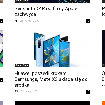
Smartfony
S
Sensor LiDAR od firmy Apple
P
zachwyca
i
PJ
-
28 kwietnia 2021
PJ
0
0
Smartfony
S
Huawei poszedł krokami
Q
Samsunga, Mate X2 składa się do
8
0
środka
BS
BS
-
22 lutego 2021
0