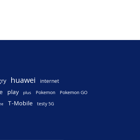
huawei
gry
internet
e
play
Pokemon
Pokemon GO
plus
T-Mobile
testy 5G
ne