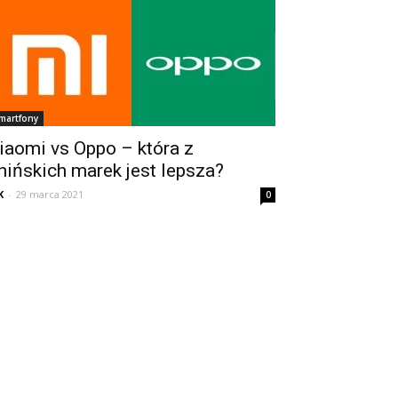
martfony
iaomi vs Oppo – która z
hińskich marek jest lepsza?
K
-
29 marca 2021
0