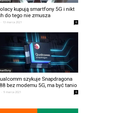
martfony
olacy kupują smartfony 5G i nikt
ch do tego nie zmusza
-
13 marca 2021
0
martfony
ualcomm szykuje Snapdragona
88 bez modemu 5G, ma być tanio
-
9 marca 2021
0