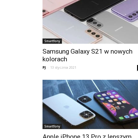
Smartfony
Samsung Galaxy S21 w nowych
kolorach
PJ
-
13 stycznia 2021
Smartfony
Apple iPhone 13 Pro z lepszym