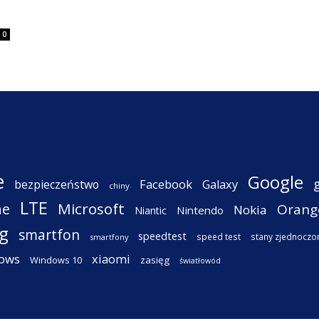
0
e
Google
Facebook
Galaxy
bezpieczeństwo
chiny
LTE
ne
Microsoft
Orang
Nokia
Nintendo
Niantic
g
smartfon
speedtest
speed test
stany zjednoczo
smartfony
ows
xiaomi
Windows 10
zasięg
światłowód