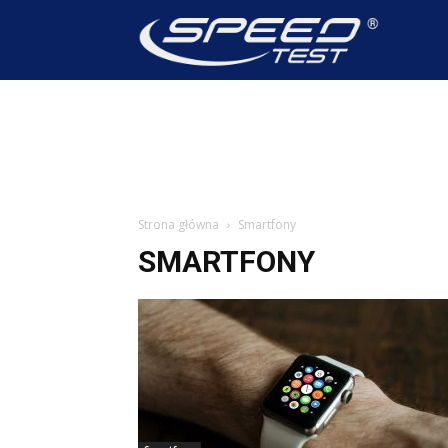
SpeedTest
Wiadomoś
Strona główna
Smartfony
SMARTFONY