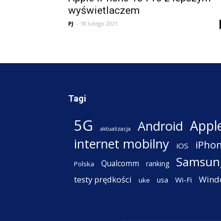
wyświetlaczem
PJ
-
18 lutego 2021
Tagi
5G
Appl
Android
aktualizacja
internet mobilny
iPho
iOS
Samsun
Qualcomm
ranking
Polska
testy prędkości
Wind
Wi-Fi
usa
uke