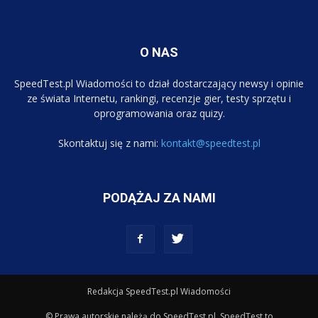
O NAS
SpeedTest.pl Wiadomości to dział dostarczający newsy i opinie
ze świata Internetu, rankingi, recenzje gier, testy sprzętu i
oprogramowania oraz quizy.
Skontaktuj się z nami:
kontakt@speedtest.pl
PODĄŻAJ ZA NAMI
Redakcja SpeedTest.pl Wiadomości
© Prawa autorskie należą do SpeedTest.pl. SpeedTest to