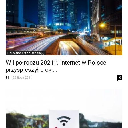
Polecane przez Redakcję
W I półroczu 2021 r. Internet w Polsce
przyspieszył o ok....
PJ
-
23 lipca 2021
0