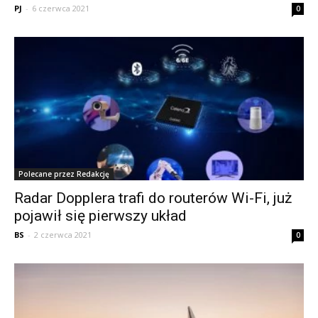
PJ
-
6 czerwca 2021
0
Polecane przez Redakcję
Radar Dopplera trafi do routerów Wi-Fi, już
pojawił się pierwszy układ
BS
-
2 czerwca 2021
0