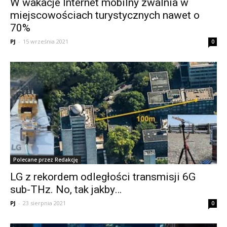
W wakacje Internet mobilny zwalnia w
miejscowościach turystycznych nawet o
70%
PJ
-
15 września 2021
0
Polecane przez Redakcję
LG z rekordem odległości transmisji 6G
sub-THz. No, tak jakby…
PJ
-
23 sierpnia 2021
0