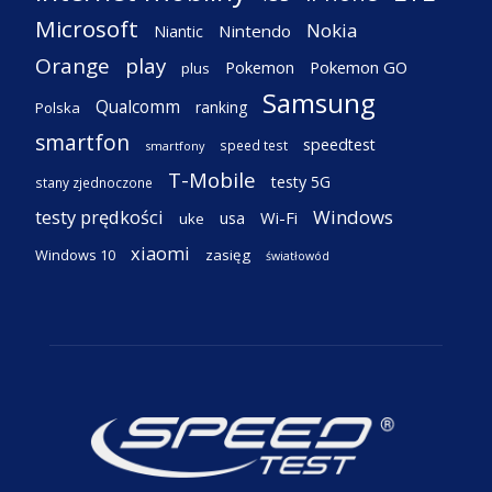
Microsoft
Nokia
Nintendo
Niantic
Orange
play
Pokemon
Pokemon GO
plus
Samsung
Qualcomm
ranking
Polska
smartfon
speedtest
speed test
smartfony
T-Mobile
testy 5G
stany zjednoczone
testy prędkości
Windows
Wi-Fi
usa
uke
xiaomi
Windows 10
zasięg
światłowód