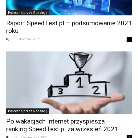
Polecane przez Redakcję
Raport SpeedTest.pl – podsumowanie 2021
roku
PJ
-
10 stycznia 2022
0
Polecane przez Redakcję
Po wakacjach Internet przyspiesza –
ranking SpeedTest.pl za wrzesień 2021
PJ
-
18 października 2021
0