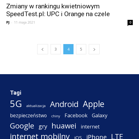
Zmiany w rankingu kwietniowym
SpeedTest.pl: UPC i Orange na czele
PJ
-
11 maja 2021
0
3
4
5
Tagi
5G
Apple
Android
aktualizacja
Facebook
Galaxy
bezpieczeństwo
chiny
Google
huawei
gry
internet
internet mobilny
LTE
iPhone
iOS