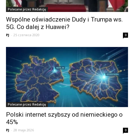
Polecane przez Redakcję
Wspólne oświadczenie Dudy i Trumpa ws.
5G. Co dalej z Huawei?
PJ
-
25 czerwca 2020
0
Polecane przez Redakcję
Polski internet szybszy od niemieckiego o
45%
PJ
-
28 maja 2026
0