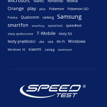
Microsoft
Nokia
Nintendo
Niantic
Orange
play
Pokemon
Pokemon GO
plus
Samsung
Qualcomm
ranking
Polska
smartfon
speedtest
speed test
smartfony
T-Mobile
testy 5G
stany zjednoczone
testy prędkości
Windows
Wi-Fi
usa
uke
xiaomi
Windows 10
zasięg
światłowód