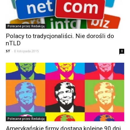
Polecane przez Redakcję
Polacy to tradycjonaliści. Nie dorośli do
nTLD
ST
-
8 listopada 2015
0
Polecane przez Redakcję
Amerykańskie firmy dostaną kolejne 90 dni