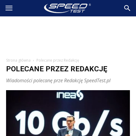
SpeedTest.pl
Wiadomości
Strona główna
Polecane przez Redakcję
POLECANE PRZEZ REDAKCJĘ
Wiadomości polecanę prze Redakcję SpeedTest.pl