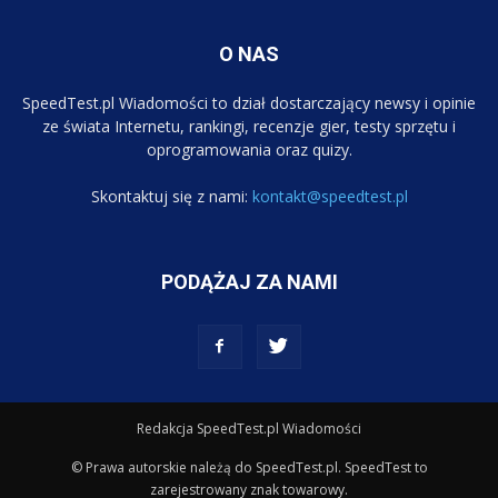
O NAS
SpeedTest.pl Wiadomości to dział dostarczający newsy i opinie
ze świata Internetu, rankingi, recenzje gier, testy sprzętu i
oprogramowania oraz quizy.
Skontaktuj się z nami:
kontakt@speedtest.pl
PODĄŻAJ ZA NAMI
Redakcja SpeedTest.pl Wiadomości
© Prawa autorskie należą do SpeedTest.pl. SpeedTest to
zarejestrowany znak towarowy.