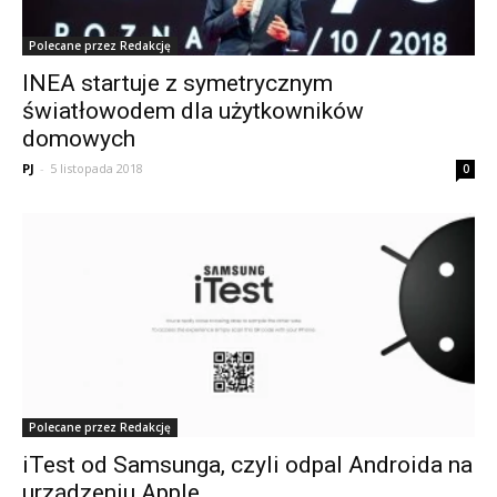
Polecane przez Redakcję
INEA startuje z symetrycznym
światłowodem dla użytkowników
domowych
PJ
-
5 listopada 2018
0
Polecane przez Redakcję
iTest od Samsunga, czyli odpal Androida na
urządzeniu Apple