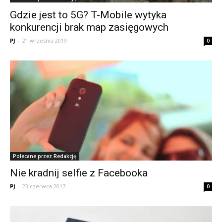
Gdzie jest to 5G? T-Mobile wytyka
konkurencji brak map zasięgowych
PJ
-
21 września 2019
0
Polecane przez Redakcję
Nie kradnij selfie z Facebooka
PJ
-
23 czerwca 2017
0