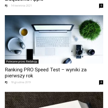
PJ
-
14 kwietnia 2021
0
Polecane przez Redakcję
Ranking PRO Speed Test – wyniki za
pierwszy rok
PJ
-
18 grudnia 2019
0