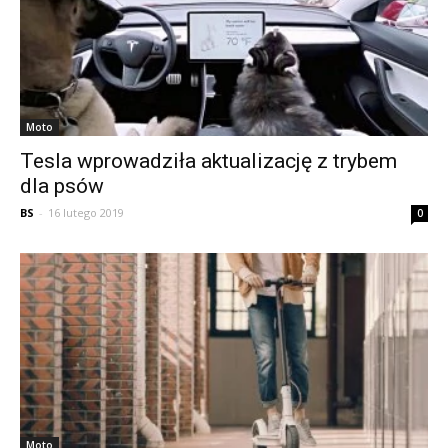
Moto
Tesla wprowadziła aktualizację z trybem
dla psów
BS
-
16 lutego 2019
0
Moto