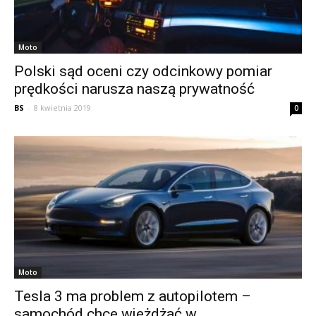
Moto
Polski sąd oceni czy odcinkowy pomiar
prędkości narusza naszą prywatność
BS
-
8 kwietnia 2019
0
Moto
Tesla 3 ma problem z autopilotem –
samochód chce wjeżdżać w...