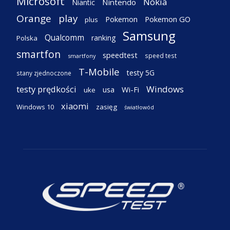
Microsoft
Nokia
Nintendo
Niantic
Orange
play
Pokemon
Pokemon GO
plus
Samsung
Qualcomm
ranking
Polska
smartfon
speedtest
speed test
smartfony
T-Mobile
testy 5G
stany zjednoczone
testy prędkości
Windows
Wi-Fi
usa
uke
xiaomi
Windows 10
zasięg
światłowód