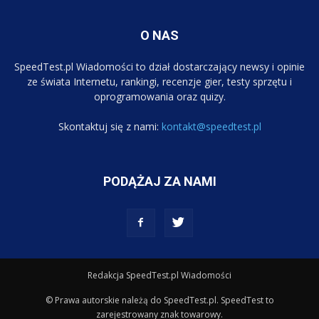
O NAS
SpeedTest.pl Wiadomości to dział dostarczający newsy i opinie
ze świata Internetu, rankingi, recenzje gier, testy sprzętu i
oprogramowania oraz quizy.
Skontaktuj się z nami:
kontakt@speedtest.pl
PODĄŻAJ ZA NAMI
Redakcja SpeedTest.pl Wiadomości
© Prawa autorskie należą do SpeedTest.pl. SpeedTest to
zarejestrowany znak towarowy.