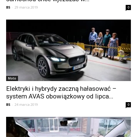
BS
-
29 marca 2019
0
Moto
Elektryki i hybrydy zaczną hałasować –
system AVAS obowiązkowy od lipca...
BS
-
24 marca 2019
0