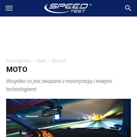
SpeedTest.pl
Wiadomości
Strona główna
Moto
Strona 2
MOTO
Wszystko co jest związane z motoryzacją i nowymi
technologiami