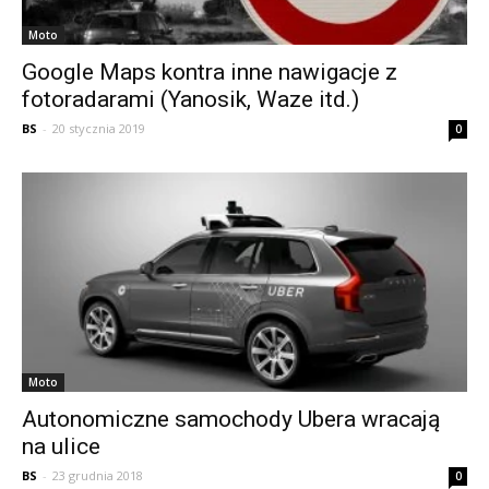
Moto
Google Maps kontra inne nawigacje z
fotoradarami (Yanosik, Waze itd.)
BS
-
20 stycznia 2019
0
Moto
Autonomiczne samochody Ubera wracają
na ulice
BS
-
23 grudnia 2018
0