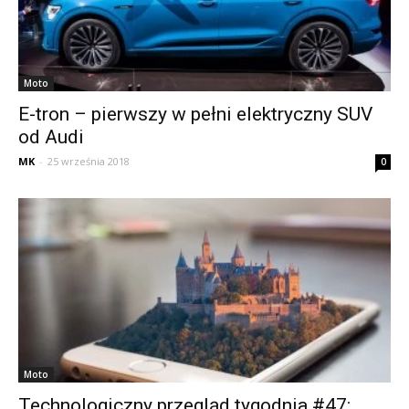
Moto
E-tron – pierwszy w pełni elektryczny SUV
od Audi
MK
-
25 września 2018
0
Moto
Technologiczny przegląd tygodnia #47: