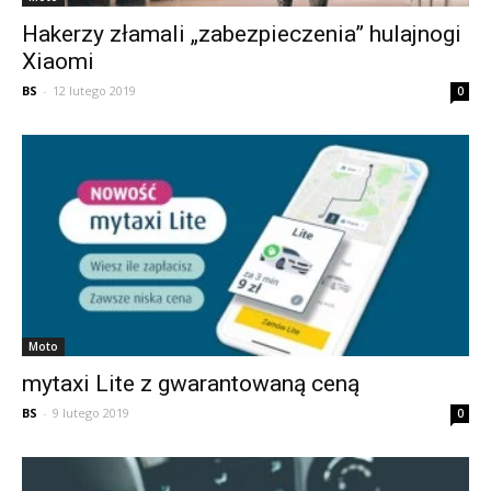
Hakerzy złamali „zabezpieczenia” hulajnogi
Xiaomi
BS
-
12 lutego 2019
0
Moto
mytaxi Lite z gwarantowaną ceną
BS
-
9 lutego 2019
0