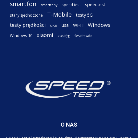
smartfon
speedtest
speed test
smartfony
T-Mobile
testy 5G
stany zjednoczone
testy prędkości
Windows
Wi-Fi
usa
uke
xiaomi
Windows 10
zasięg
światłowód
O NAS