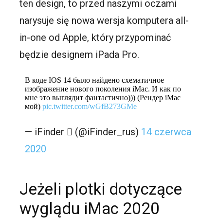
ten design, to przed naszymi oczami
narysuje się nowa wersja komputera all-
in-one od Apple, który przypominać
będzie designem iPada Pro.
В коде IOS 14 было найдено схематичное
изображение нового поколения iMac. И как по
мне это выглядит фантастично))) (Рендер iMac
мой)
pic.twitter.com/wGfB273GMe
— iFinder  (@iFinder_rus)
14 czerwca
2020
Jeżeli plotki dotyczące
wyglądu iMac 2020