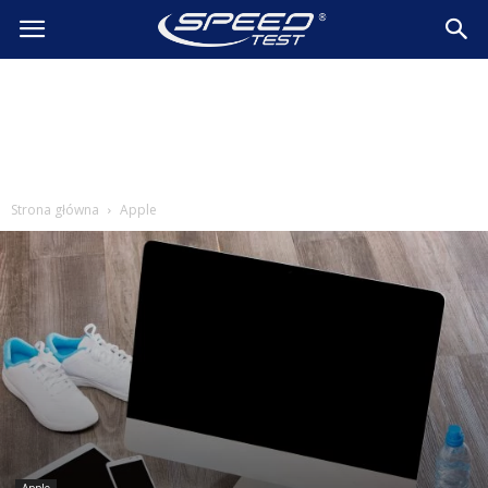
SpeedTest.pl
Wiadomości
Strona główna
Apple
Apple