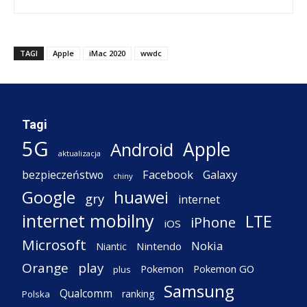
TAGI
Apple
iMac 2020
wwdc
Tagi
5G
Apple
Android
aktualizacja
Facebook
Galaxy
bezpieczeństwo
chiny
Google
huawei
gry
internet
internet mobilny
LTE
iPhone
iOS
Microsoft
Nokia
Nintendo
Niantic
Orange
play
Pokemon
Pokemon GO
plus
Samsung
Qualcomm
ranking
Polska