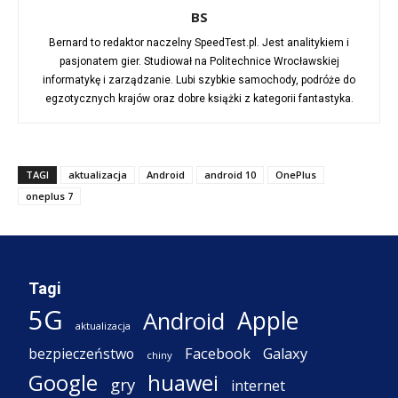
BS
Bernard to redaktor naczelny SpeedTest.pl. Jest analitykiem i
pasjonatem gier. Studiował na Politechnice Wrocławskiej
informatykę i zarządzanie. Lubi szybkie samochody, podróże do
egzotycznych krajów oraz dobre książki z kategorii fantastyka.
TAGI
aktualizacja
Android
android 10
OnePlus
oneplus 7
Tagi
5G
Apple
Android
aktualizacja
Facebook
Galaxy
bezpieczeństwo
chiny
Google
huawei
gry
internet