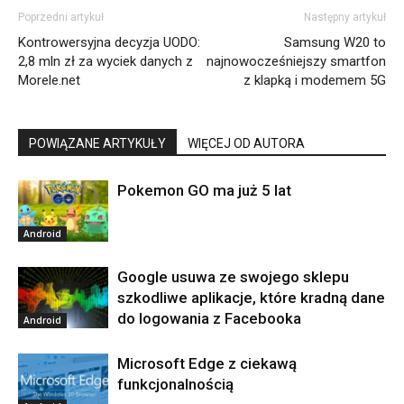
Poprzedni artykuł
Następny artykuł
Kontrowersyjna decyzja UODO:
Samsung W20 to
2,8 mln zł za wyciek danych z
najnowocześniejszy smartfon
Morele.net
z klapką i modemem 5G
POWIĄZANE ARTYKUŁY
WIĘCEJ OD AUTORA
Pokemon GO ma już 5 lat
Android
Google usuwa ze swojego sklepu
szkodliwe aplikacje, które kradną dane
do logowania z Facebooka
Android
Microsoft Edge z ciekawą
funkcjonalnością