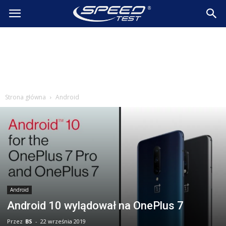
SpeedTest.pl
Wiadomości
Strona główna
Android
Android
Android 10 wylądował na OnePlus 7
Przez
BS
-
22 września 2019