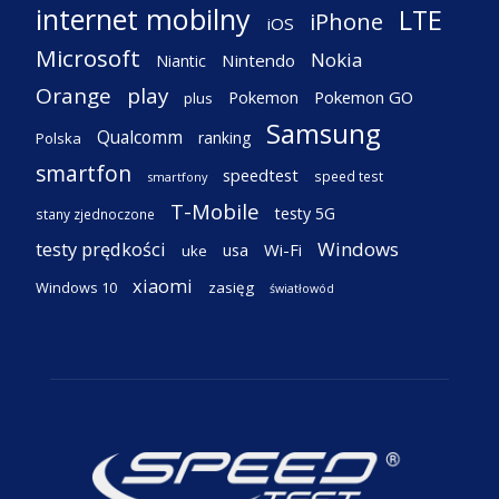
internet mobilny
LTE
iPhone
iOS
Microsoft
Nokia
Nintendo
Niantic
Orange
play
Pokemon
Pokemon GO
plus
Samsung
Qualcomm
ranking
Polska
smartfon
speedtest
speed test
smartfony
T-Mobile
testy 5G
stany zjednoczone
testy prędkości
Windows
Wi-Fi
usa
uke
xiaomi
Windows 10
zasięg
światłowód