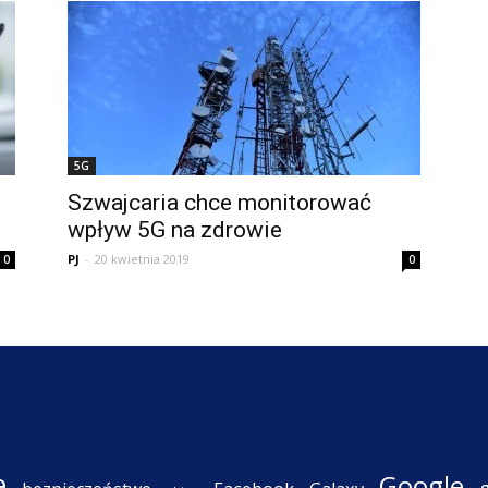
5G
Szwajcaria chce monitorować
wpływ 5G na zdrowie
PJ
-
20 kwietnia 2019
0
0
e
Google