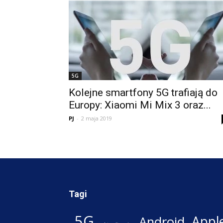
5G
Kolejne smartfony 5G trafiają do
Europy: Xiaomi Mi Mix 3 oraz...
PJ
-
2 maja 2019
Tagi
5G
Appl
Android