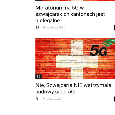
Moratorium na 5G w
szwajcarskich kantonach jest
nielegalne
BS
-
26 kwietnia 2021
5G
Nie, Szwajcaria NIE wstrzymała
budowy sieci 5G
PJ
-
19 lutego 2020