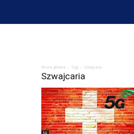
Strona główna
Tagi
Szwajcaria
Szwajcaria
5G