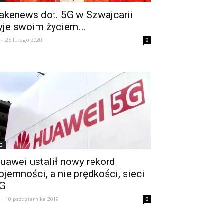
akenews dot. 5G w Szwajcarii
yje swoim życiem…
-
25 lutego 2020
0
G
uawei ustalił nowy rekord
ojemności, a nie prędkości, sieci
G
-
10 października 2019
0