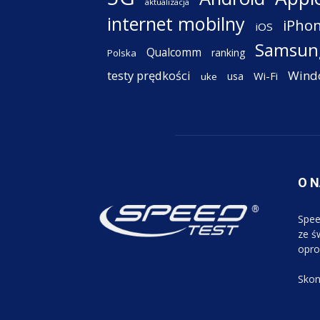
aktualizacja
internet mobilny
iPho
iOS
Samsun
Qualcomm
ranking
Polska
testy prędkości
Wind
Wi-Fi
usa
uke
O 
Spee
ze św
opro
Skon