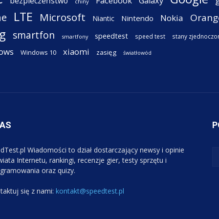
Facebook
Galaxy
bezpieczeństwo
chiny
LTE
ne
Microsoft
Orang
Nokia
Nintendo
Niantic
g
smartfon
speedtest
speed test
stany zjednoczo
smartfony
ows
xiaomi
Windows 10
zasięg
światłowód
NAS
P
dTest.pl Wiadomości to dział dostarczający newsy i opinie
iata Internetu, rankingi, recenzje gier, testy sprzętu i
gramowania oraz quizy.
taktuj się z nami:
kontakt@speedtest.pl