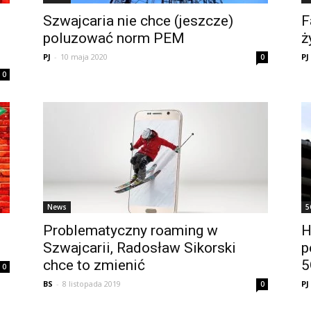
Szwajcaria nie chce (jeszcze)
F
poluzować norm PEM
ż
PJ
-
10 maja 2020
PJ
0
0
News
5
Problematyczny roaming w
H
Szwajcarii, Radosław Sikorski
p
chce to zmienić
5
0
BS
-
8 listopada 2019
PJ
0