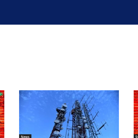
News
5