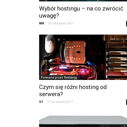
Wybór hostingu – na co zwrócić
uwagę?
MK
-
30 listopada 2021
Polecane przez Redakcję
Czym się różni hosting od
serwera?
ST
-
27 września 2017