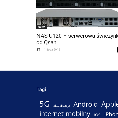
News
NAS U120 – serwerowa świeżyn
od Qsan
ST
-
1 lipca 2015
Tagi
5G
Appl
Android
aktualizacja
internet mobilny
iPho
iOS