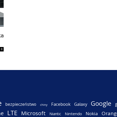
ka
0
e
Google
Facebook
Galaxy
bezpieczeństwo
chiny
LTE
ne
Microsoft
Orang
Nokia
Nintendo
Niantic