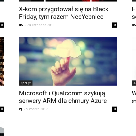
X-kom przygotował się na Black
F
Friday, tym razem NeeYebniee
s
BS
-
28 listopada 2019
BS
0
0
Sprzęt
A
Microsoft i Qualcomm szykują
W
serwery ARM dla chmury Azure
S
PJ
-
9 marca 2017
0
0