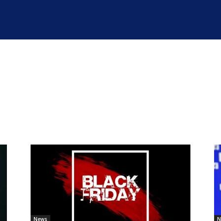
News
N