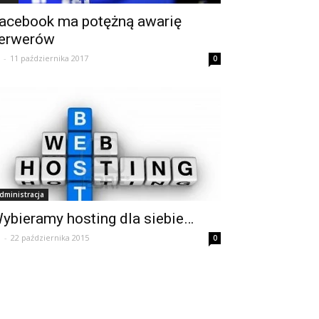
acebook ma potężną awarię
erwerów
-
11 października 2017
0
dministracja
ybieramy hosting dla siebie…
T
-
22 października 2015
0