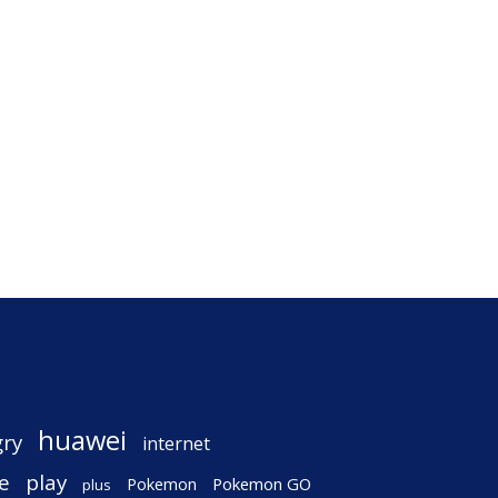
huawei
gry
internet
e
play
Pokemon
Pokemon GO
plus