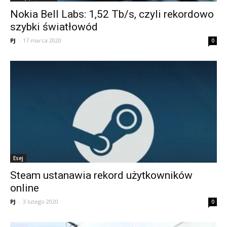
Nokia Bell Labs: 1,52 Tb/s, czyli rekordowo
szybki światłowód
PJ
-
17 marca 2020
0
Esej
Steam ustanawia rekord użytkowników
online
PJ
-
3 lutego 2020
0