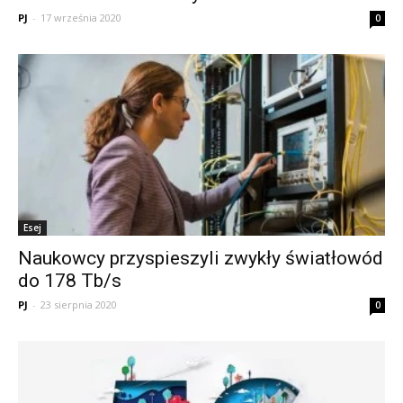
PJ
-
17 września 2020
0
Esej
Naukowcy przyspieszyli zwykły światłowód
do 178 Tb/s
PJ
-
23 sierpnia 2020
0