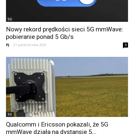
5G
Nowy rekord prędkości sieci 5G mmWave:
pobieranie ponad 5 Gb/s
PJ
-
21 października 2020
0
5G
Qualcomm i Ericsson pokazali, że 5G
mmWave działa na dystansie 5...