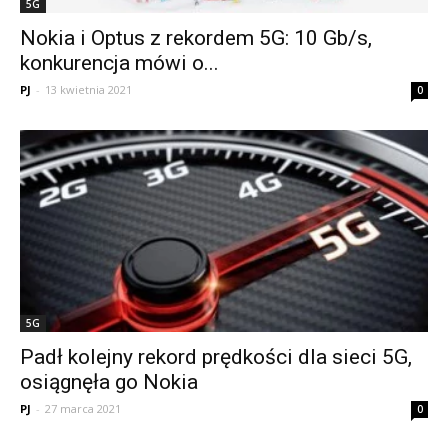
5G
Nokia i Optus z rekordem 5G: 10 Gb/s,
konkurencja mówi o...
PJ
-
13 kwietnia 2021
0
5G
Padł kolejny rekord prędkości dla sieci 5G,
osiągnęła go Nokia
PJ
-
27 marca 2021
0