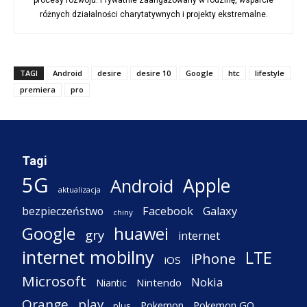
procesy rozwoju. Prywatnie zaangażowany w rodzinę, wsparcie
różnych działalności charytatywnych i projekty ekstremalne.
TAGI
Android
desire
desire 10
Google
htc
lifestyle
premiera
pro
Tagi
5G
Apple
Android
aktualizacja
Facebook
Galaxy
bezpieczeństwo
chiny
Google
huawei
gry
internet
internet mobilny
LTE
iPhone
iOS
Microsoft
Nokia
Nintendo
Niantic
Orange
play
Pokemon
Pokemon GO
plus