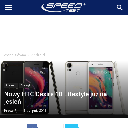
SpeedTest.pl
Wiadomości
Strona główna
Android
Android
Sprzęt
Nowy HTC Desire 10 Lifestyle już na
jesień
Przez
PJ
-
15 sierpnia 2016