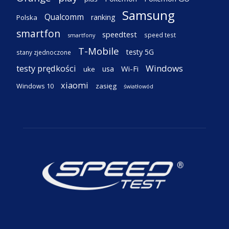
Samsung
Qualcomm
ranking
Polska
smartfon
speedtest
speed test
smartfony
T-Mobile
testy 5G
stany zjednoczone
testy prędkości
Windows
Wi-Fi
usa
uke
xiaomi
Windows 10
zasięg
światłowód