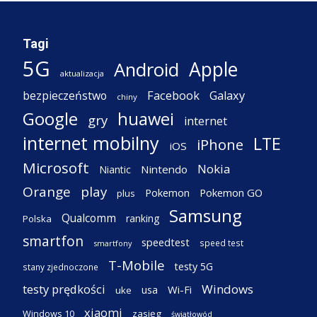
Tagi
5G
Apple
Android
aktualizacja
Facebook
Galaxy
bezpieczeństwo
chiny
Google
huawei
gry
internet
internet mobilny
LTE
iPhone
iOS
Microsoft
Nokia
Nintendo
Niantic
Orange
play
Pokemon
Pokemon GO
plus
Samsung
Qualcomm
ranking
Polska
smartfon
speedtest
speed test
smartfony
T-Mobile
testy 5G
stany zjednoczone
testy prędkości
Windows
Wi-Fi
usa
uke
xiaomi
Windows 10
zasięg
światłowód