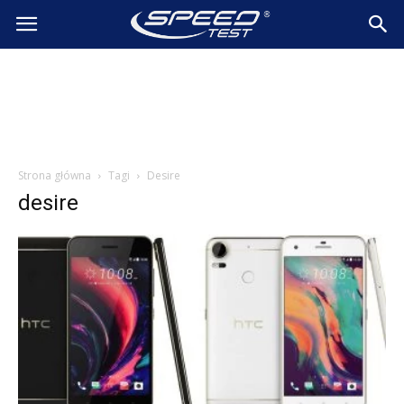
SpeedTest.pl
Wiadomości
Strona główna
Tagi
Desire
desire