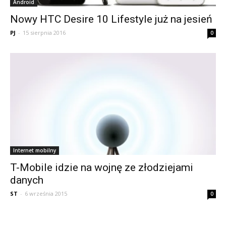
Android
Nowy HTC Desire 10 Lifestyle już na jesień
PJ
-
15 sierpnia 2016
0
Internet mobilny
T-Mobile idzie na wojnę ze złodziejami
danych
ST
-
6 września 2015
0