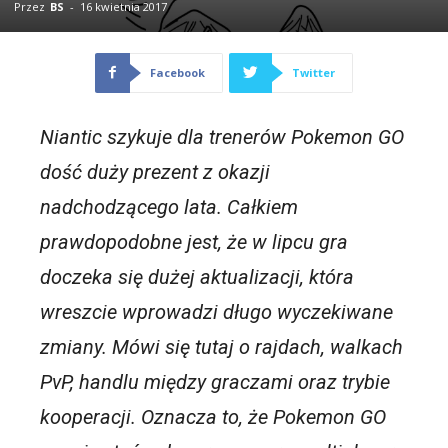
Przez
BS
-
16 kwietnia 2017
Facebook
Twitter
Niantic szykuje dla trenerów Pokemon GO
dość duży prezent z okazji
nadchodzącego lata. Całkiem
prawdopodobne jest, że w lipcu gra
doczeka się dużej aktualizacji, która
wreszcie wprowadzi długo wyczekiwane
zmiany. Mówi się tutaj o rajdach, walkach
PvP, handlu między graczami oraz trybie
kooperacji. Oznacza to, że Pokemon GO