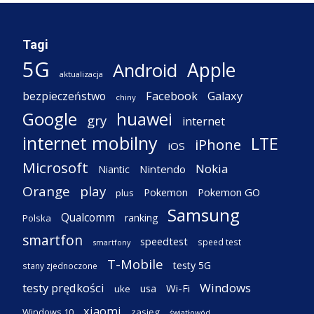
Tagi
5G
Apple
Android
aktualizacja
Facebook
Galaxy
bezpieczeństwo
chiny
Google
huawei
gry
internet
internet mobilny
LTE
iPhone
iOS
Microsoft
Nokia
Nintendo
Niantic
Orange
play
Pokemon
Pokemon GO
plus
Samsung
Qualcomm
ranking
Polska
smartfon
speedtest
speed test
smartfony
T-Mobile
testy 5G
stany zjednoczone
testy prędkości
Windows
Wi-Fi
usa
uke
xiaomi
Windows 10
zasięg
światłowód