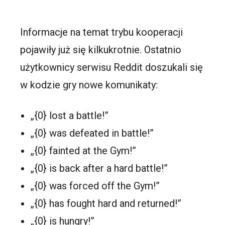
Informacje na temat trybu kooperacji
pojawiły już się kilkukrotnie. Ostatnio
użytkownicy serwisu Reddit doszukali się
w kodzie gry nowe komunikaty:
„{0} lost a battle!”
„{0} was defeated in battle!”
„{0} fainted at the Gym!”
„{0} is back after a hard battle!”
„{0} was forced off the Gym!”
„{0} has fought hard and returned!”
„{0} is hungry!”