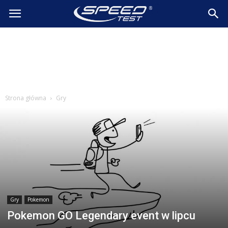
SpeedTest.pl
Wiadomości
Strona główna
Gry
Gry
Pokemon
Pokemon GO Legendary event w lipcu