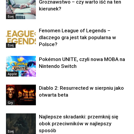
Groznawstwo – czy warto iść na ten
kierunek?
Esej
Fenomen League of Legends –
dlaczego gra jest tak popularna w
Polsce?
Esej
Pokémon UNITE, czyli nowa MOBA na
Nintendo Switch
Apple
Diablo 2: Resurrected w sierpniu jako
otwarta beta
Gry
Najlepsze skradanki: przemknij się
obok przeciwników w najlepszy
sposób
Esej