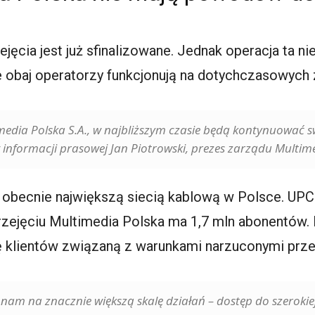
ęcia jest już sfinalizowane. Jednak operacja ta n
ie obaj operatorzy funkcjonują na dotychczasowych
ltimedia Polska S.A., w najbliższym czasie będą kontynuować 
informacji prasowej Jan Piotrowski, prezes zarządu Multime
t obecnie największą siecią kablową w Polsce. UPC
 przejęciu Multimedia Polska ma 1,7 mln abonentów
ję klientów związaną z warunkami narzuconymi prz
 nam na znacznie większą skalę działań – dostęp do szerokiej