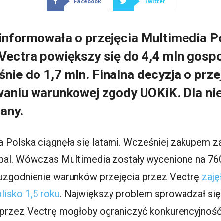
Facebook
Twitter
oinformowała o przejęcia Multimedia P
j Vectra powiększy się do 4,4 mln go
ie do 1,7 mln. Finalna decyzja o prze
waniu warunkowej zgody UOKiK. Dla nie
any.
 Polska ciągnęła się latami. Wcześniej zakupem za
lobal. Wówczas Multimedia zostały wycenione na 76
i uzgodnienie warunków przejęcia przez Vectrę
zaję
lisko 1,5 roku
. Największy problem sprowadzał si
 przez Vectrę mogłoby ograniczyć konkurencyjność 