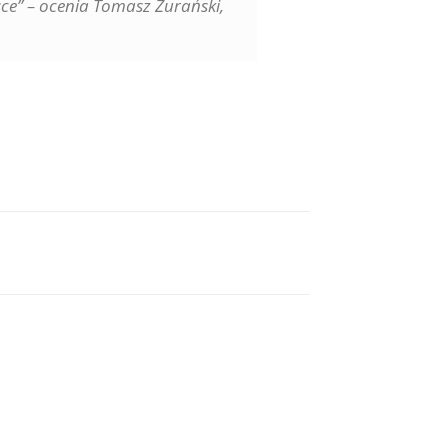
sce” – ocenia Tomasz Żurański,