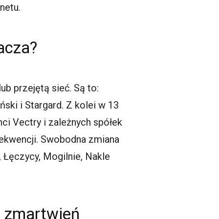
netu.
acza?
b przejętą sieć. Są to:
ki i Stargard. Z kolei w 13
ci Vectry i zależnych spółek
ekwencji. Swobodna zmiana
 Łęczycy, Mogilnie, Nakle
o zmartwień