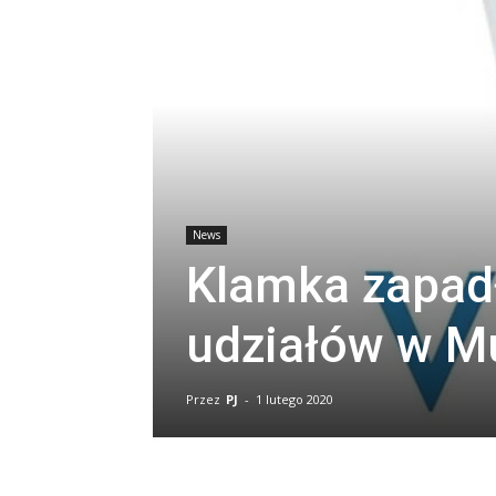
News
Klamka zapadł
udziałów w M
Przez
PJ
-
1 lutego 2020