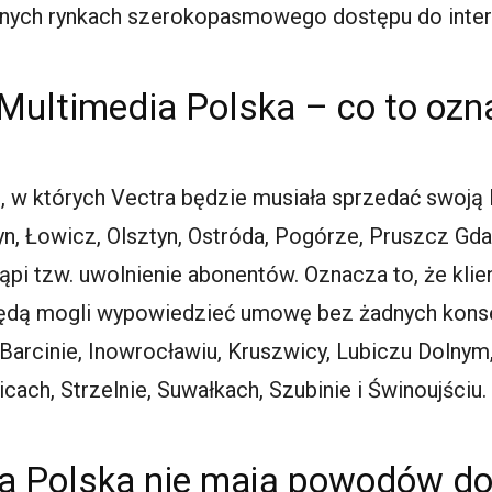
kalnych rynkach szerokopasmowego dostępu do inter
 Multimedia Polska – co to ozn
, w których Vectra będzie musiała sprzedać swoją lu
, Łowicz, Olsztyn, Ostróda, Pogórze, Pruszcz Gdańs
pi tzw. uwolnienie abonentów. Oznacza to, że klien
będą mogli wypowiedzieć umowę bez żadnych kons
arcinie, Inowrocławiu, Kruszwicy, Lubiczu Dolnym,
icach, Strzelnie, Suwałkach, Szubinie i Świnoujściu.
ia Polska nie mają powodów d