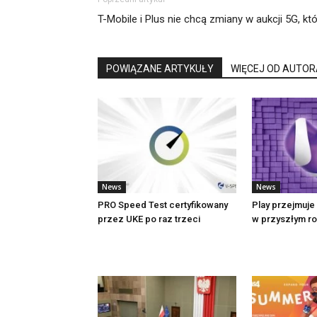
T-Mobile i Plus nie chcą zmiany w aukcji 5G, kt
POWIĄZANE ARTYKUŁY
WIĘCEJ OD AUTOR
News
News
PRO Speed Test certyfikowany
Play przejmuje 
przez UKE po raz trzeci
w przyszłym r