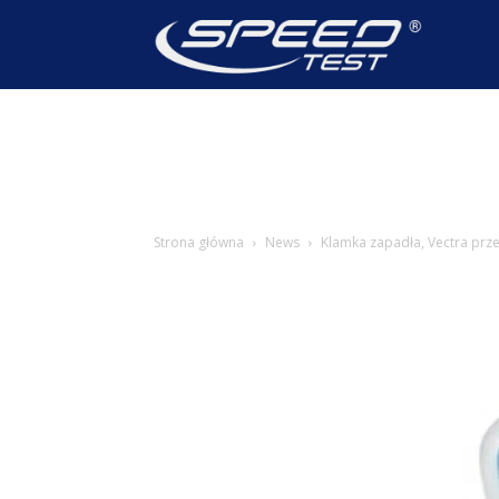
SpeedTest
Wiadomoś
Strona główna
News
Klamka zapadła, Vectra prz