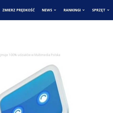
.pl
ZMIERZ PRĘDKOŚĆ
NEWS
RANKINGI
SPRZĘT
ci
ejmuje 100% udziałów w Multimedia Polska