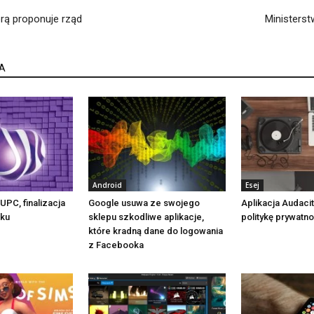
órą proponuje rząd
Ministerst
A
Android
Esej
UPC, finalizacja
Google usuwa ze swojego
Aplikacja Audaci
oku
sklepu szkodliwe aplikacje,
politykę prywatno
które kradną dane do logowania
z Facebooka