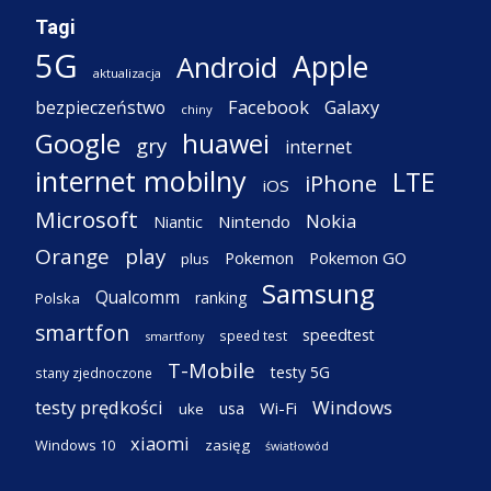
Tagi
5G
Apple
Android
aktualizacja
Facebook
Galaxy
bezpieczeństwo
chiny
Google
huawei
gry
internet
internet mobilny
LTE
iPhone
iOS
Microsoft
Nokia
Nintendo
Niantic
Orange
play
Pokemon
Pokemon GO
plus
Samsung
Qualcomm
ranking
Polska
smartfon
speedtest
speed test
smartfony
T-Mobile
testy 5G
stany zjednoczone
testy prędkości
Windows
Wi-Fi
usa
uke
xiaomi
Windows 10
zasięg
światłowód