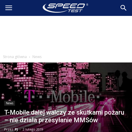
SpeedTest.pl
Wiadomości
Strona główna
News
News
T-Mobile dalej walczy ze skutkami pożaru
– nie działa przesyłanie MMSów
Przez
PJ
-
2 lutego 2019