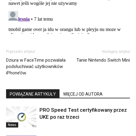
Poprzedni artykuł
Następny artykuł
Dziura w FaceTime pozwalała
Tanie Nintendo Switch Mini
podsłuchiwać użytkowników
iPhone’ów.
POWIĄZANE ARTYKUŁY
WIĘCEJ OD AUTORA
PRO Speed Test certyfikowany przez
UKE po raz trzeci
News