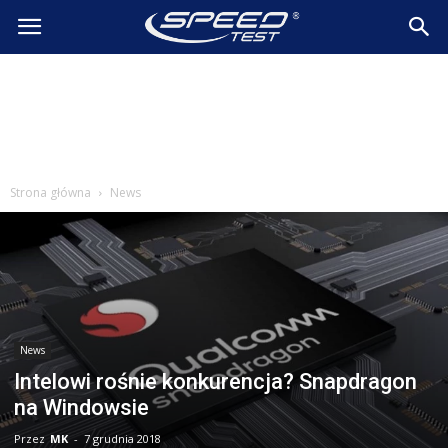
SpeedTest.pl
Wiadomości
Strona główna
News
News
Intelowi rośnie konkurencja? Snapdragon
na Windowsie
Przez
MK
-
7 grudnia 2018