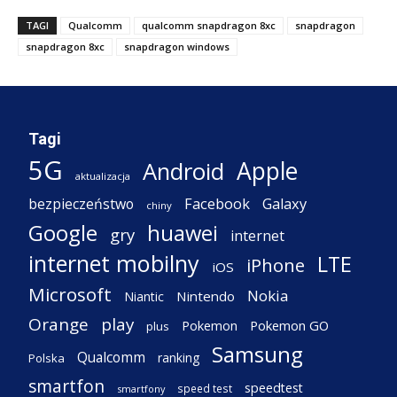
TAGI
Qualcomm
qualcomm snapdragon 8xc
snapdragon
snapdragon 8xc
snapdragon windows
Tagi
5G
Apple
Android
aktualizacja
Facebook
Galaxy
bezpieczeństwo
chiny
Google
huawei
gry
internet
internet mobilny
LTE
iPhone
iOS
Microsoft
Nokia
Nintendo
Niantic
Orange
play
Pokemon
Pokemon GO
plus
Samsung
Qualcomm
ranking
Polska
smartfon
speedtest
speed test
smartfony