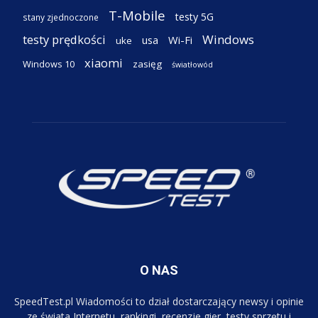
T-Mobile
testy 5G
stany zjednoczone
testy prędkości
Windows
Wi-Fi
usa
uke
xiaomi
Windows 10
zasięg
światłowód
O NAS
SpeedTest.pl Wiadomości to dział dostarczający newsy i opinie
ze świata Internetu, rankingi, recenzje gier, testy sprzętu i