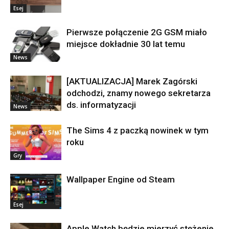
Esej
Pierwsze połączenie 2G GSM miało
miejsce dokładnie 30 lat temu
News
[AKTUALIZACJA] Marek Zagórski
odchodzi, znamy nowego sekretarza
ds. informatyzacji
News
The Sims 4 z paczką nowinek w tym
roku
Gry
Wallpaper Engine od Steam
Esej
Apple Watch będzie mierzyć stężenie