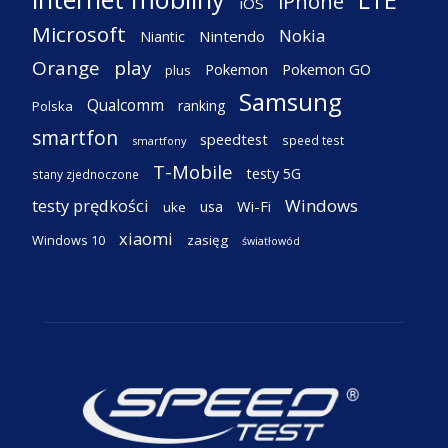
LTE
iPhone
iOS
Microsoft
Nokia
Nintendo
Niantic
Orange
play
Pokemon
Pokemon GO
plus
Samsung
Qualcomm
ranking
Polska
smartfon
speedtest
speed test
smartfony
T-Mobile
testy 5G
stany zjednoczone
testy prędkości
Windows
Wi-Fi
usa
uke
xiaomi
Windows 10
zasięg
światłowód