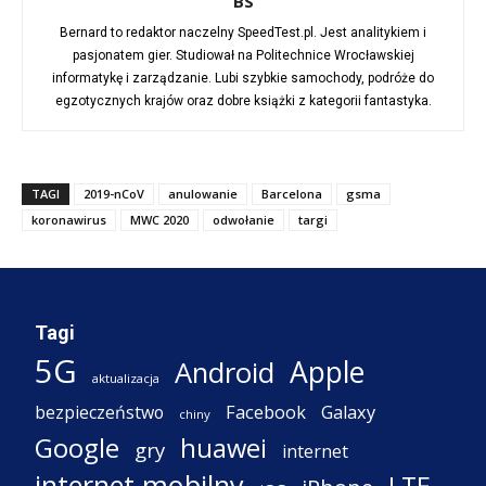
BS
Bernard to redaktor naczelny SpeedTest.pl. Jest analitykiem i
pasjonatem gier. Studiował na Politechnice Wrocławskiej
informatykę i zarządzanie. Lubi szybkie samochody, podróże do
egzotycznych krajów oraz dobre książki z kategorii fantastyka.
TAGI
2019-nCoV
anulowanie
Barcelona
gsma
koronawirus
MWC 2020
odwołanie
targi
Tagi
5G
Apple
Android
aktualizacja
Facebook
Galaxy
bezpieczeństwo
chiny
Google
huawei
gry
internet
internet mobilny