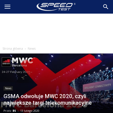
SpeedTest.pl
Wiadomości
Strona główna
News
News
GSMA odwołuje MWC 2020, czyli
największe targi telekomunikacyjne
Przez
BS
-
13 lutego 2020