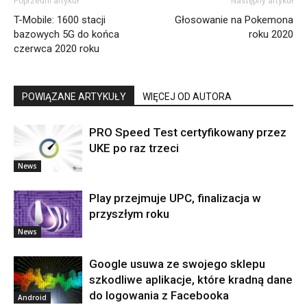
Poprzedni artykuł
Następny artykuł
T-Mobile: 1600 stacji
Głosowanie na Pokemona
bazowych 5G do końca
roku 2020
czerwca 2020 roku
POWIĄZANE ARTYKUŁY
WIĘCEJ OD AUTORA
PRO Speed Test certyfikowany przez
UKE po raz trzeci
News
Play przejmuje UPC, finalizacja w
przyszłym roku
News
Google usuwa ze swojego sklepu
szkodliwe aplikacje, które kradną dane
do logowania z Facebooka
Android