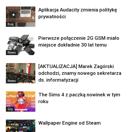
Aplikacja Audacity zmienia politykę
prywatności
Esej
Pierwsze połączenie 2G GSM miało
miejsce dokładnie 30 lat temu
News
[AKTUALIZACJA] Marek Zagórski
odchodzi, znamy nowego sekretarza
ds. informatyzacji
News
The Sims 4 z paczką nowinek w tym
roku
Gry
Wallpaper Engine od Steam