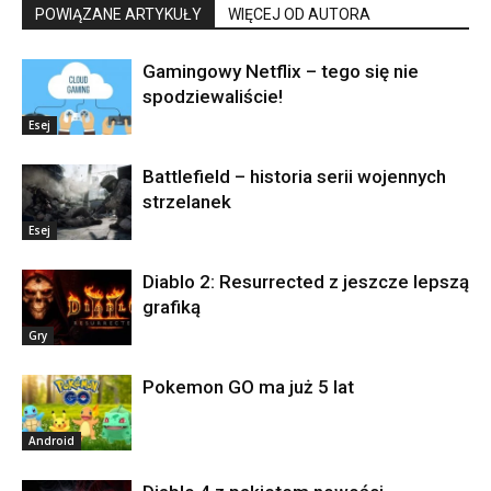
POWIĄZANE ARTYKUŁY
WIĘCEJ OD AUTORA
Gamingowy Netflix – tego się nie
spodziewaliście!
Esej
Battlefield – historia serii wojennych
strzelanek
Esej
Diablo 2: Resurrected z jeszcze lepszą
grafiką
Gry
Pokemon GO ma już 5 lat
Android