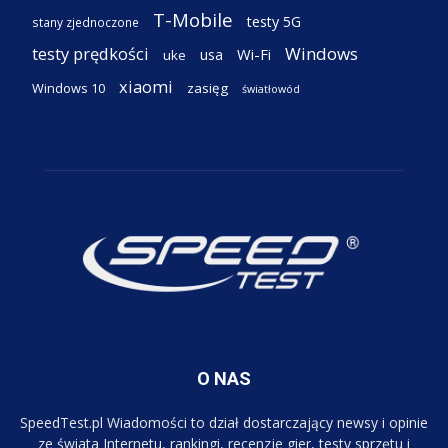
T-Mobile
testy 5G
stany zjednoczone
testy prędkości
Windows
Wi-Fi
usa
uke
xiaomi
Windows 10
zasięg
światłowód
O NAS
SpeedTest.pl Wiadomości to dział dostarczający newsy i opinie
ze świata Internetu, rankingi, recenzje gier, testy sprzętu i