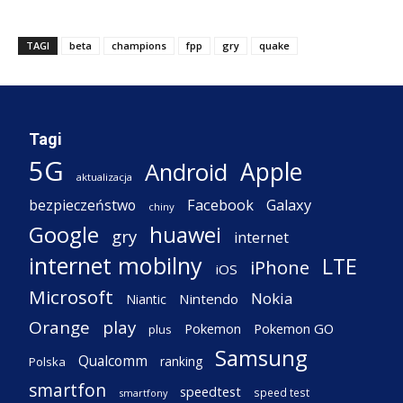
TAGI
beta
champions
fpp
gry
quake
Tagi
5G
Apple
Android
aktualizacja
Facebook
Galaxy
bezpieczeństwo
chiny
Google
huawei
gry
internet
internet mobilny
LTE
iPhone
iOS
Microsoft
Nokia
Nintendo
Niantic
Orange
play
Pokemon
Pokemon GO
plus
Samsung
Qualcomm
ranking
Polska
smartfon
speedtest
speed test
smartfony