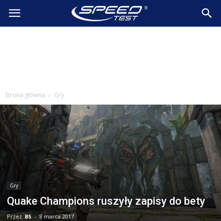
SpeedTest.pl
Wiadomości
Strona główna
Gry
Gry
Quake Champions ruszyły zapisy do bety
Przez
BS
-
8 marca 2017