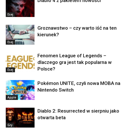
Diablo 4 z pakietem nowości
Esej
Groznawstwo – czy warto iść na ten
kierunek?
Esej
Fenomen League of Legends –
dlaczego gra jest tak popularna w
Polsce?
Esej
Pokémon UNITE, czyli nowa MOBA na
Nintendo Switch
Apple
Diablo 2: Resurrected w sierpniu jako
otwarta beta
Gry