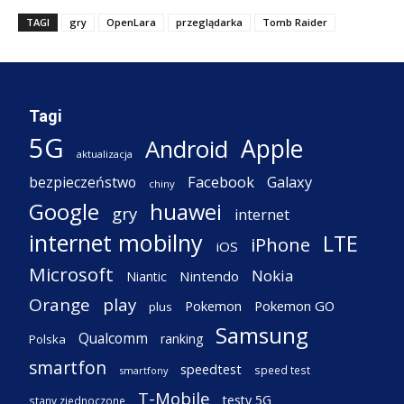
TAGI
gry
OpenLara
przeglądarka
Tomb Raider
Tagi
5G
Apple
Android
aktualizacja
Facebook
Galaxy
bezpieczeństwo
chiny
Google
huawei
gry
internet
internet mobilny
LTE
iPhone
iOS
Microsoft
Nokia
Nintendo
Niantic
Orange
play
Pokemon
Pokemon GO
plus
Samsung
Qualcomm
ranking
Polska
smartfon
speedtest
speed test
smartfony
T-Mobile
testy 5G
stany zjednoczone