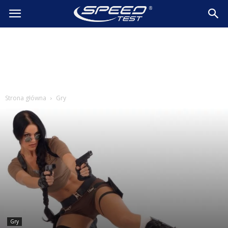
SpeedTest.pl
Wiadomości
Strona główna
Gry
Gry