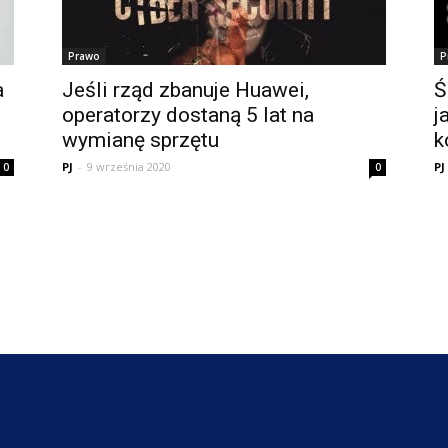
Prawo
P
a
Jeśli rząd zbanuje Huawei,
Ś
operatorzy dostaną 5 lat na
j
wymianę sprzętu
k
PJ
-
9 września 2020
PJ
0
0