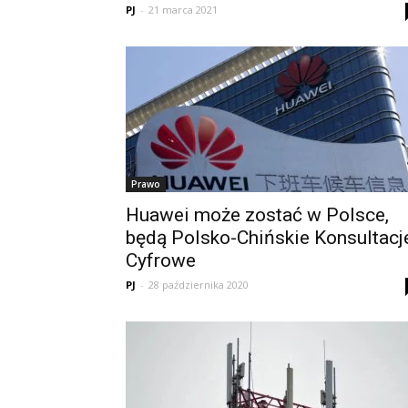
PJ
-
21 marca 2021
Prawo
Huawei może zostać w Polsce,
będą Polsko-Chińskie Konsultacj
Cyfrowe
PJ
-
28 października 2020