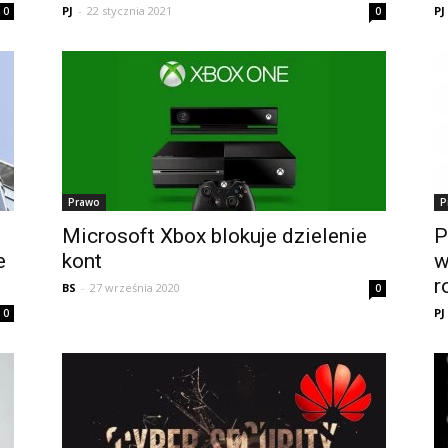
PJ
-
22 stycznia 2021
PJ
0
0
Prawo
P
Microsoft Xbox blokuje dzielenie
P
e
kont
w
r
BS
-
27 września 2020
0
PJ
0