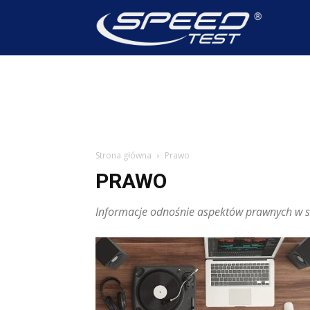
SpeedTest
Wiadomoś
Strona główna
Prawo
PRAWO
Informacje odnośnie aspektów prawnych w s