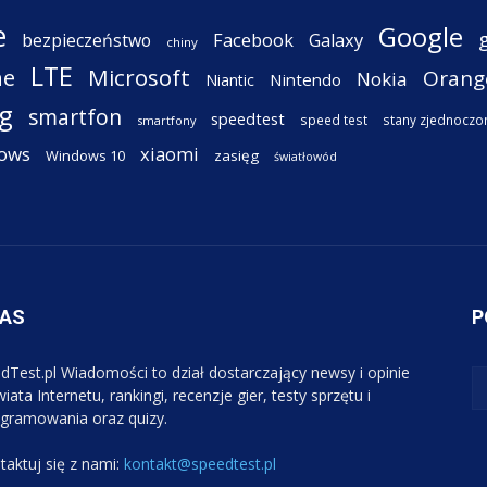
e
Google
Facebook
Galaxy
bezpieczeństwo
chiny
LTE
ne
Microsoft
Orang
Nokia
Nintendo
Niantic
g
smartfon
speedtest
speed test
stany zjednoczo
smartfony
ows
xiaomi
Windows 10
zasięg
światłowód
NAS
P
dTest.pl Wiadomości to dział dostarczający newsy i opinie
iata Internetu, rankingi, recenzje gier, testy sprzętu i
gramowania oraz quizy.
taktuj się z nami:
kontakt@speedtest.pl