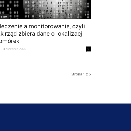
rawo
ledzenie a monitorowanie, czyli
ak rząd zbiera dane o lokalizacji
omórek
-
4 sierpnia 2020
0
Strona 1 z 6