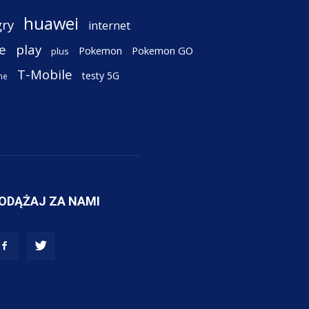
huawei
gry
internet
e
play
Pokemon
Pokemon GO
plus
T-Mobile
testy 5G
ne
ODĄŻAJ ZA NAMI