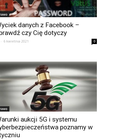
rawo
yciek danych z Facebook –
prawdź czy Cię dotyczy
-
6 kwietnia 2021
0
rawo
arunki aukcji 5G i systemu
yberbezpieczeństwa poznamy w
tyczniu