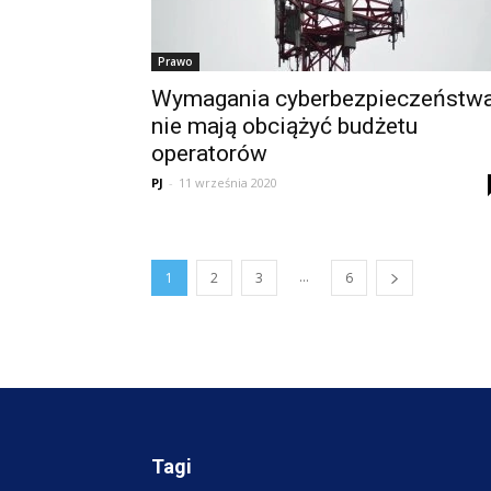
Prawo
Wymagania cyberbezpieczeństw
nie mają obciążyć budżetu
operatorów
PJ
-
11 września 2020
...
1
2
3
6
Tagi