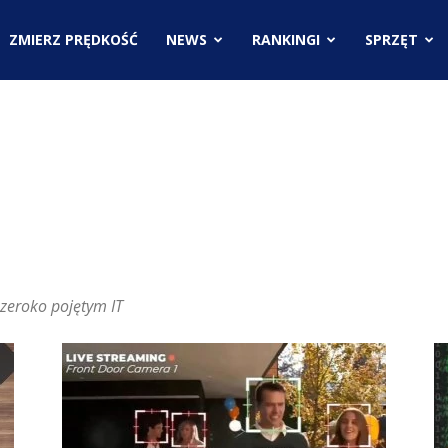
.pl
ZMIERZ PRĘDKOŚĆ
NEWS
RANKINGI
SPRZĘT
ci
zeroko pojętym IT