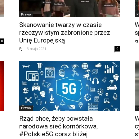
Prawo
P
Skanowanie twarzy w czasie
W
rzeczywistym zabronione przez
s
Unię Europejską
PJ
0
PJ
-
3 maja 2021
0
Prawo
P
Rząd chce, żeby powstała
W
narodowa sieć komórkowa,
c
#Polskie5G coraz bliżej
s