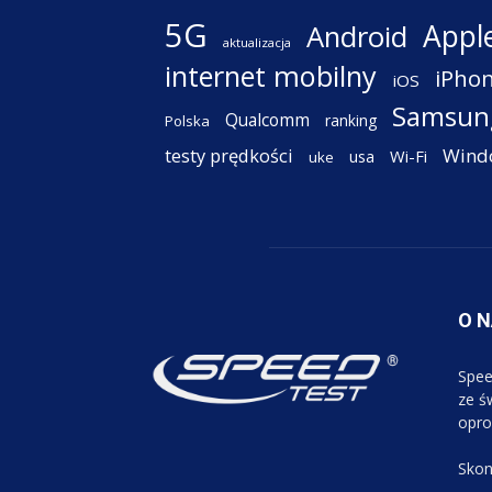
5G
Appl
Android
aktualizacja
internet mobilny
iPho
iOS
Samsun
Qualcomm
ranking
Polska
testy prędkości
Wind
Wi-Fi
usa
uke
O 
Spee
ze św
opro
Skon