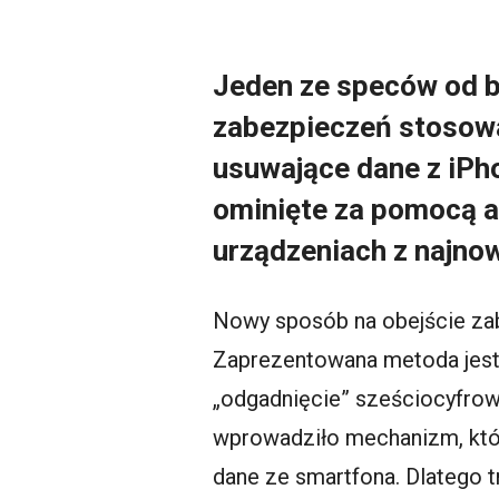
Jeden ze speców od b
zabezpieczeń stosowa
usuwające dane z iPh
ominięte za pomocą at
urządzeniach z najno
Nowy sposób na obejście zab
Zaprezentowana metoda jest
„odgadnięcie” sześciocyfrow
wprowadziło mechanizm, któ
dane ze smartfona. Dlatego t