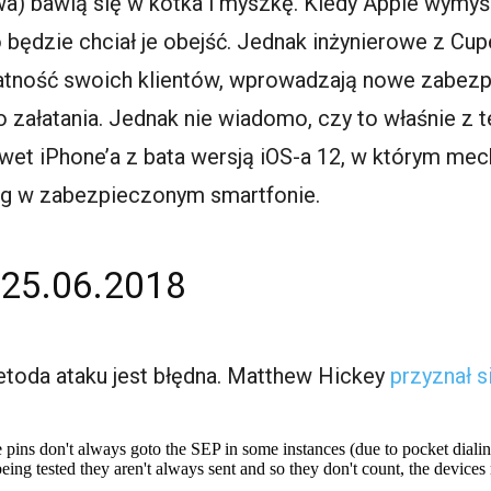
a) bawią się w kotka i myszkę. Kiedy Apple wymyś
 będzie chciał je obejść. Jednak inżynierowe z Cup
watność swoich klientów, wprowadzają nowe zabezp
o załatania. Jednak nie wiadomo, czy to właśnie z 
awet iPhone’a z bata wersją iOS-a 12, w którym me
ing w zabezpieczonym smartfonie.
25.06.2018
toda ataku jest błędna. Matthew Hickey
przyznał s
 pins don't always goto the SEP in some instances (due to pocket dialing
being tested they aren't always sent and so they don't count, the devices 