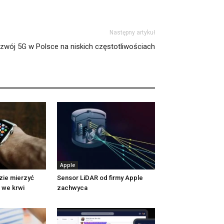
Następny artykuł
ozwój 5G w Polsce na niskich częstotliwościach
Apple
zie mierzyć
Sensor LiDAR od firmy Apple
u we krwi
zachwyca