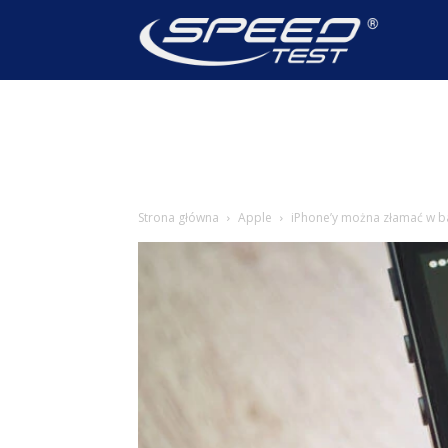
SpeedTest
Wiadomoś
Strona główna
Apple
iPhone’y można złamać w b