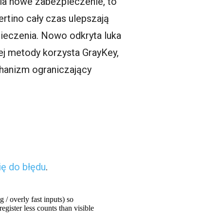
la nowe zabezpieczenie, to
ertino cały czas ulepszają
ieczenia. Nowo odkryta luka
tej metody korzysta GrayKey,
chanizm ograniczający
ię do błędu
.
 / overly fast inputs) so
register less counts than visible