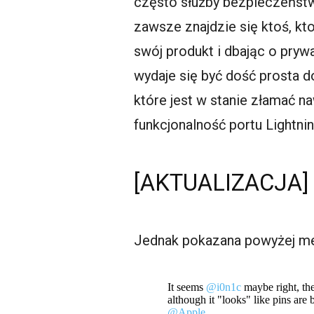
często służby bezpieczeństw
zawsze znajdzie się ktoś, kto
swój produkt i dbając o pry
wydaje się być dość prosta d
które jest w stanie złamać n
funkcjonalność portu Lightn
[AKTUALIZACJA] 
Jednak pokazana powyżej me
It seems
@i0n1c
maybe right, the
although it "looks" like pins are 
@Apple