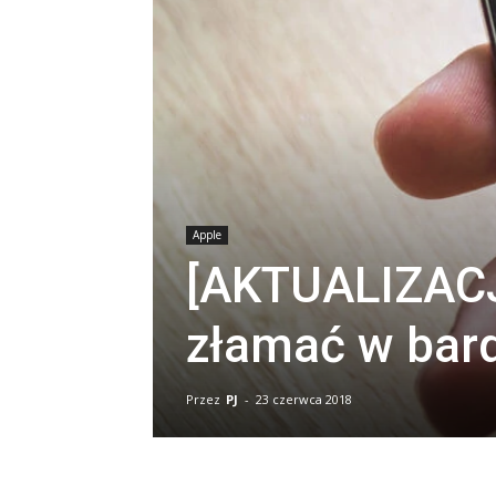
Apple
[AKTUALIZACJ
złamać w bar
Przez
PJ
-
23 czerwca 2018