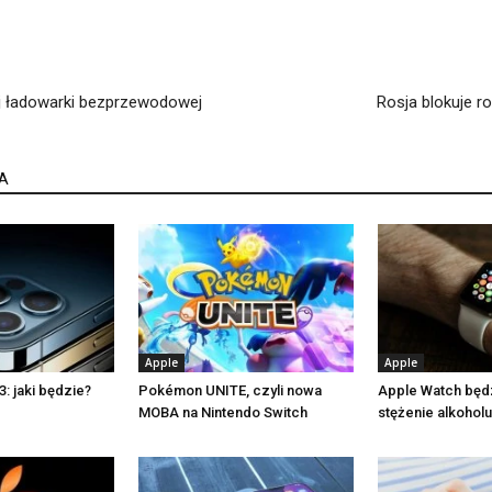
j ładowarki bezprzewodowej
Rosja blokuje r
A
Apple
Apple
: jaki będzie?
Pokémon UNITE, czyli nowa
Apple Watch będ
MOBA na Nintendo Switch
stężenie alkohol