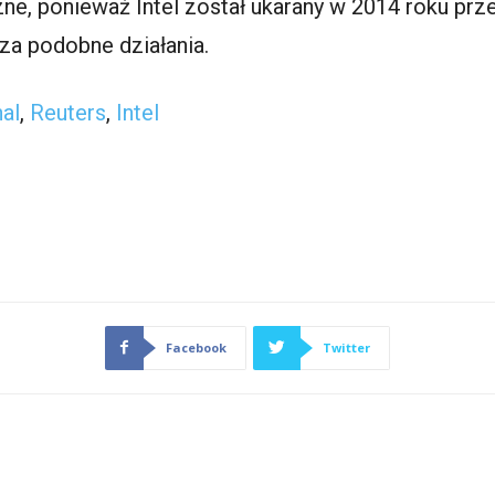
czne, ponieważ Intel został ukarany w 2014 roku pr
za podobne działania.
nal
,
Reuters
,
Intel
Facebook
Twitter