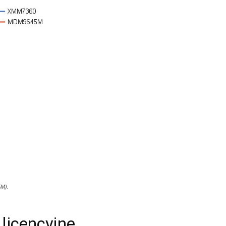
5M).
licencyjne.