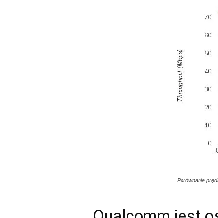
Porównanie pręd
Qualcomm jest os