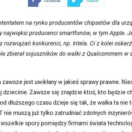
Facebook
Twitter
entatem na rynku producentów chipsetów dla urzą
y najwięksi producenci smartfonów, w tym Apple. 
z rozwiązań konkurenci, np. Intela. Ci z kolei oska
le zbierał sojuszników do walki z Qualcommem w 
awsze jest uwikłany w jakieś sprawy prawne. Nieste
j dziecinie. Zawsze się znajdzie ktoś, kto będzie 
od dłuższego czasu dzieje się tak, że walka ta nie 
T nie muszą już tylko zatrudniać zdolnych inżynier
a wszelkie spory pomiędzy firmami świata technol