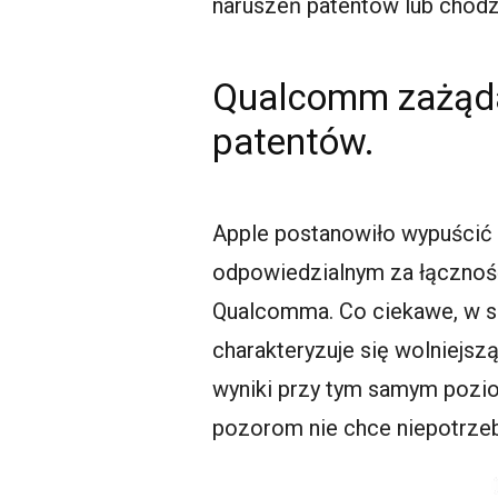
naruszeń patentów lub chodzi
Qualcomm zażądał
patentów.
Apple postanowiło wypuścić n
odpowiedzialnym za łączność
Qualcomma. Co ciekawe, w si
charakteryzuje się wolniejs
wyniki przy tym samym pozi
pozorom nie chce niepotrze