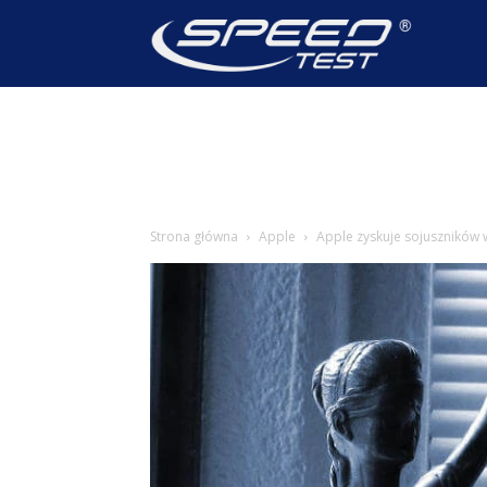
SpeedTest
Wiadomoś
Strona główna
Apple
Apple zyskuje sojuszników