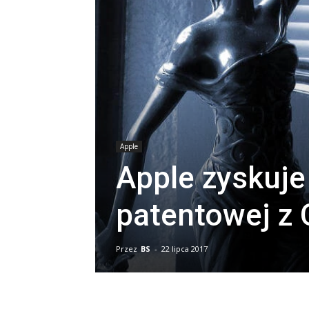
Apple
Apple zyskuje
patentowej 
Przez
BS
-
22 lipca 2017