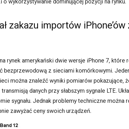
 o wykorzystywanie dominującej pozycji na rynku.
 zakazu importów iPhone’ów 
a rynek amerykański dwie wersje iPhone 7, które r
 bezprzewodową z sieciami komórkowymi. Jeden z n
eci można znaleźć wyniki pomiarów pokazujące, ż
zą transmisją danych przy słabszym sygnale LTE. U
omie sygnału. Jednak problemy techniczne można 
bnie zawyżać ceny swoich urządzeń.