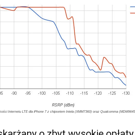
kości Internetu LTE dla iPhone 7 z chipsetem Intela (XMM7360) oraz Qualcomma (MDM964
karżany o zbyt wysokie opłaty 