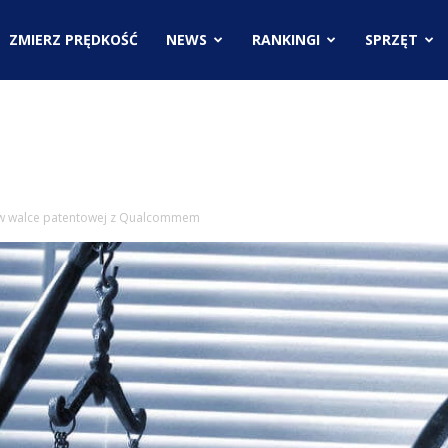
.pl
ZMIERZ PRĘDKOŚĆ
NEWS
RANKINGI
SPRZĘT
ci
 w walce patentowej z Qualcommem