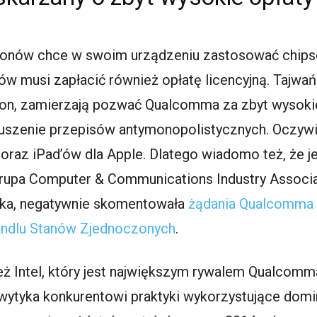
tfonów chce w swoim urządzeniu zastosować chips
 musi zapłacić również opłatę licencyjną. Tajwańs
on, zamierzają pozwać Qualcomma za zbyt wysokie
uszenie przepisów antymonopolistycznych. Oczywiś
 oraz iPad’ów dla Apple. Dlatego wiadomo też, że je
grupa Computer & Communications Industry Associat
oka, negatywnie skomentowała
żądania Qualcomma
andlu Stanów Zjednoczonych
.
ż Intel, który jest największym rywalem Qualcomma
tyka konkurentowi praktyki wykorzystujące domin