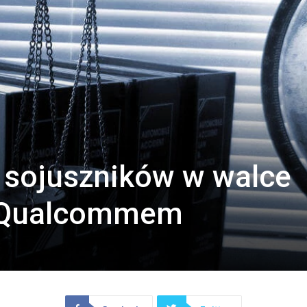
 sojuszników w walce
z Qualcommem