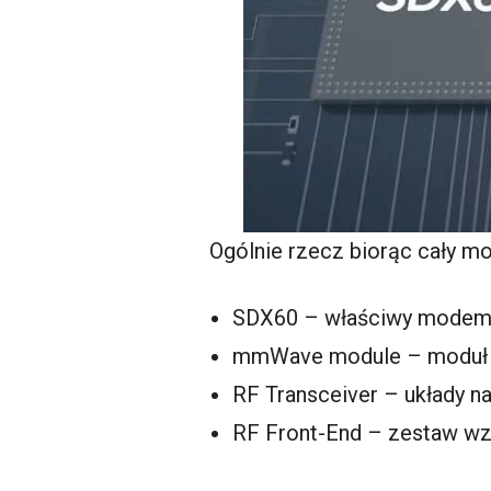
Ogólnie rzecz biorąc cały m
SDX60 – właściwy modem 5
mmWave module – moduł za
RF Transceiver – układy 
RF Front-End – zestaw wzm