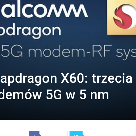
pdragon X60: trzecia
odemów 5G w 5 nm