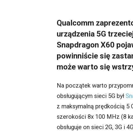
Qualcomm zaprezentow
urządzenia 5G trzeci
Snapdragon X60 pojawi
powinniście się zasta
może warto się wstr
Na początek warto przypomn
obsługującym sieci 5G był
Sn
z maksymalną prędkością 5 G
szerokości 8x 100 MHz (8 ka
obsługuje on sieci 2G, 3G i 