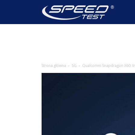
SpeedTest
Wiadomoś
Strona główna
5G
Qualcomm Snapdragon X60: t