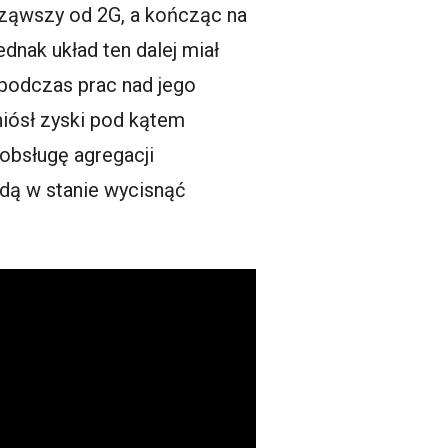
cząwszy od 2G, a kończąc na
nak układ ten dalej miał
podczas prac nad jego
iósł zyski pod kątem
obsługę agregacji
dą w stanie wycisnąć