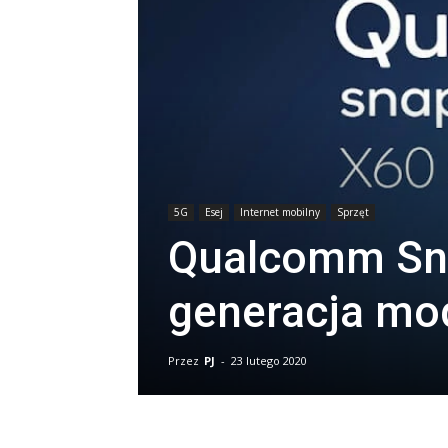
5G
Esej
Internet mobilny
Sprzęt
Qualcomm Sna
generacja m
Przez
PJ
-
23 lutego 2020