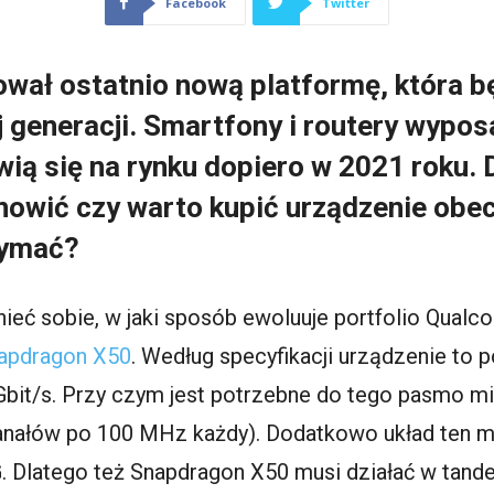
Facebook
Twitter
ał ostatnio nową platformę, która b
ej generacji. Smartfony i routery wyp
ą się na rynku dopiero w 2021 roku. D
nowić czy warto kupić urządzenie obec
zymać?
ieć sobie, w jaki sposób ewoluuje portfolio Qu
apdragon X50
. Według specyfikacji urządzenie to 
bit/s. Przy czym jest potrzebne do tego pasmo m
nałów po 100 MHz każdy). Dodatkowo układ ten ma
4G. Dlatego też Snapdragon X50 musi działać w tan