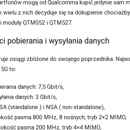
artfonów mogą od Qualcomma kupić jedynie sam m
 wielu z nich decyduje się na dokupienie chociaż
mi moduły QTM052 i QTM527.
 pobierania i wysyłania danych
je osiągi zbliżone do swojego poprzednika. Najw
 5G to:
rania danych: 7,5 Gbit/s,
ania danych: 3 Gbit/s,
 SA (standalone ) i NSA ( non-standalone),
kość pasma 800 MHz, 8 nośnych, tryb 2×2 MIMO,
rokość pasma 200 MHz, tryb 4×4 MIMO,