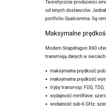
Teoretycznie producenci sm
od innych dostawców. Jednak
portfolio Qualcomma. Są ni
Maksymalne prędkości
Modem Snapdragon X60 oferu
transmisją danych w sieciach
maksymalna prędkość pobie
maksymalna prędkość wysył
tryby transmisji: FDD, TDD,
wydajność mmWave: szero
wydajność sub-6 GHz: sze