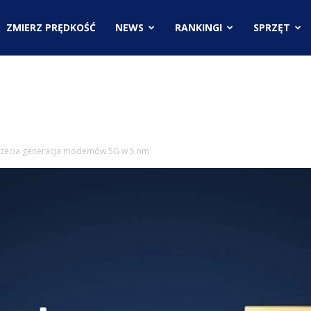
.pl
ZMIERZ PRĘDKOŚĆ
NEWS
RANKINGI
SPRZĘT
ci
rzecia generacja modemów 5G w 5 nm