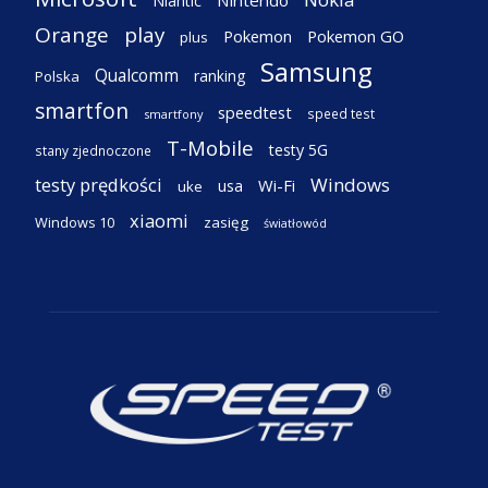
Nintendo
Niantic
Orange
play
Pokemon
Pokemon GO
plus
Samsung
Qualcomm
ranking
Polska
smartfon
speedtest
speed test
smartfony
T-Mobile
testy 5G
stany zjednoczone
testy prędkości
Windows
Wi-Fi
usa
uke
xiaomi
Windows 10
zasięg
światłowód