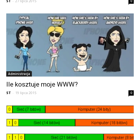
ST
-
27 lipca 2015
0
Administracja
Ile kosztuje moje WWW?
ST
-
19 lipca 2015
0