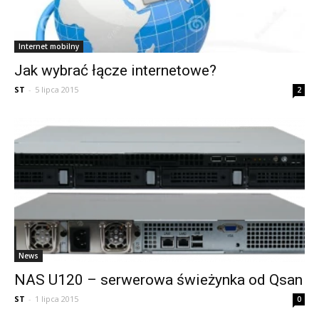
Internet mobilny
Jak wybrać łącze internetowe?
ST
-
5 lipca 2015
2
News
NAS U120 – serwerowa świeżynka od Qsan
ST
-
1 lipca 2015
0