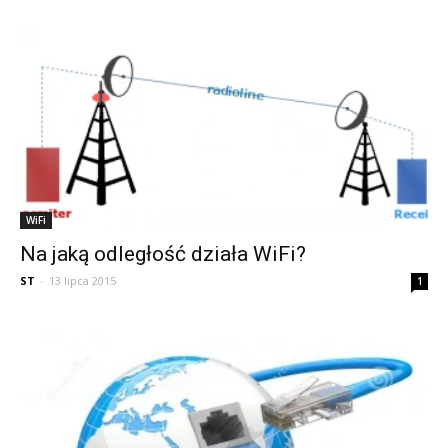
WiFi
Na jaką odległość działa WiFi?
ST
-
13 lipca 2015
1