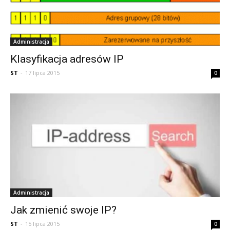
Administracja
Klasyfikacja adresów IP
ST
-
17 lipca 2015
0
Administracja
Jak zmienić swoje IP?
ST
-
15 lipca 2015
0