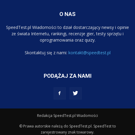
O NAS
SpeedTest.pl Wiadomości to dział dostarczający newsy i opinie
ze świata Internetu, rankingi, recenzje gier, testy sprzętu i
oprogramowania oraz quizy.
Skontaktuj się z nami:
kontakt@speedtest.pl
PODĄŻAJ ZA NAMI
Redakcja SpeedTest.pl Wiadomości
© Prawa autorskie należą do SpeedTest.pl. SpeedTest to
zarejestrowany znak towarowy.