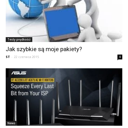
Testy prędkości
Jak szybkie są moje pakiety?
ST
-
22 czerwca 2015
0
News