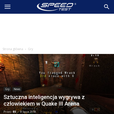
SpeedTest.pl
Wiadomości
Strona główna
Gry
Gry
News
Sztuczna inteligencja wygrywa z
człowiekiem w Quake III Arena
Przez
BS
-
8 lipca 2018