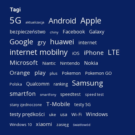
Tagi
5G
Apple
Android
aktualizacja
Facebook
Galaxy
bezpieczeństwo
chiny
Google
huawei
gry
internet
internet mobilny
LTE
iPhone
iOS
Microsoft
Nokia
Nintendo
Niantic
Orange
play
Pokemon
Pokemon GO
plus
Samsung
Qualcomm
ranking
Polska
smartfon
speedtest
speed test
smartfony
T-Mobile
testy 5G
stany zjednoczone
testy prędkości
Windows
Wi-Fi
usa
uke
xiaomi
Windows 10
zasięg
światłowód