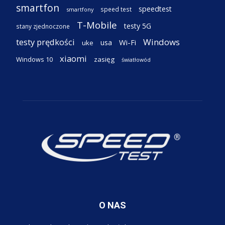
smartfon
speedtest
speed test
smartfony
T-Mobile
testy 5G
stany zjednoczone
testy prędkości
Windows
Wi-Fi
usa
uke
xiaomi
Windows 10
zasięg
światłowód
O NAS