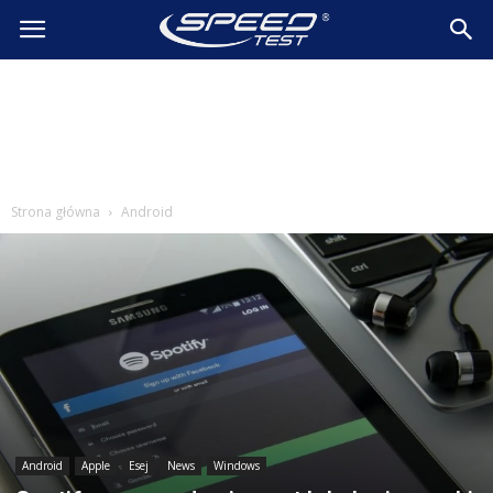
SpeedTest.pl
Wiadomości
Strona główna
Android
Android
Apple
Esej
News
Windows