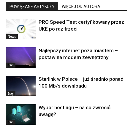
POWIĄZANE ARTYKUŁY
WIĘCEJ OD AUTORA
PRO Speed Test certyfikowany przez
UKE po raz trzeci
News
Najlepszy internet poza miastem –
postaw na modem zewnętrzny
Esej
Starlink w Polsce – już średnio ponad
100 Mb/s downloadu
Esej
Wybór hostingu – na co zwrócić
uwagę?
Esej