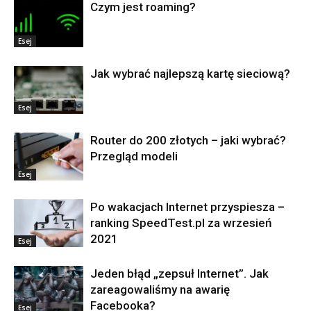
Czym jest roaming?
Esej
Jak wybrać najlepszą kartę sieciową?
Esej
Router do 200 złotych – jaki wybrać?
Przegląd modeli
Esej
Po wakacjach Internet przyspiesza –
ranking SpeedTest.pl za wrzesień
2021
Esej
Jeden błąd „zepsuł Internet”. Jak
zareagowaliśmy na awarię
Facebooka?
Esej