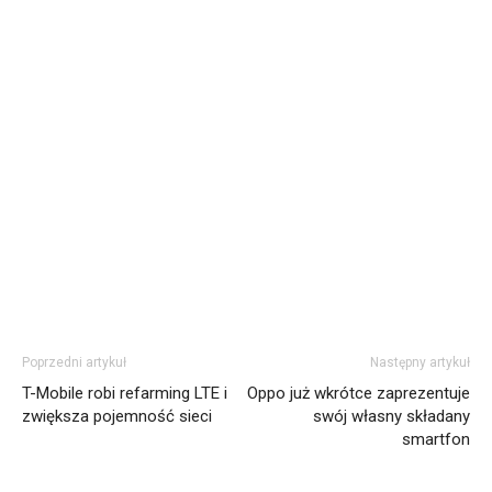
Poprzedni artykuł
Następny artykuł
T-Mobile robi refarming LTE i
Oppo już wkrótce zaprezentuje
zwiększa pojemność sieci
swój własny składany
smartfon