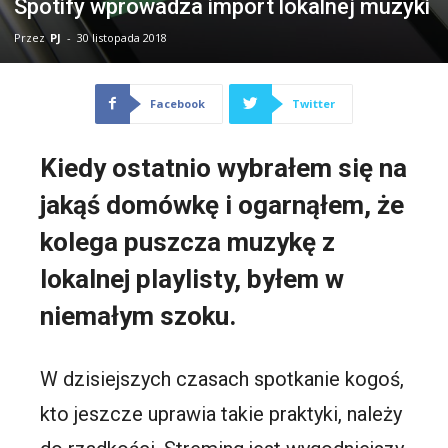
Spotify wprowadza import lokalnej muzyki
Przez
PJ
-
30 listopada 2018
Facebook
Twitter
Kiedy ostatnio wybrałem się na
jakąś domówkę i ogarnąłem, że
kolega puszcza muzykę z
lokalnej playlisty, byłem w
niemałym szoku.
W dzisiejszych czasach spotkanie kogoś,
kto jeszcze uprawia takie praktyki, należy