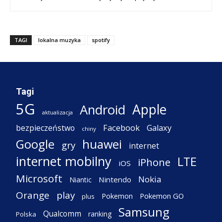
TAGI
lokalna muzyka
spotify
Tagi
5G
Apple
Android
aktualizacja
Facebook
Galaxy
bezpieczeństwo
chiny
Google
huawei
gry
internet
internet mobilny
LTE
iPhone
iOS
Microsoft
Nokia
Nintendo
Niantic
Orange
play
Pokemon
Pokemon GO
plus
Samsung
Qualcomm
ranking
Polska