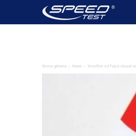
SpeedTest
Wiadomoś
Strona główna
News
Smartfon od Pepsi okazał s