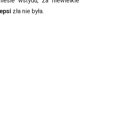
iesie wstydu, za niewielkie
epsi
zła nie była.