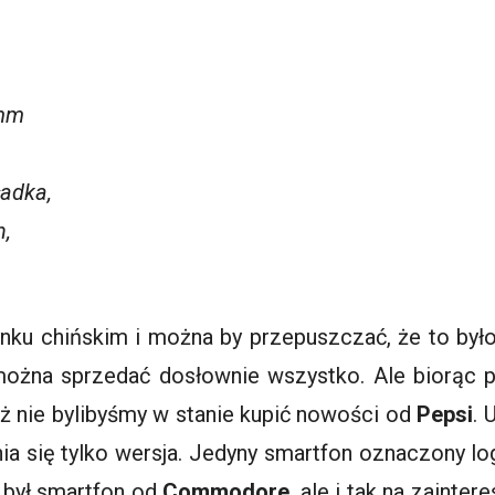
 mm
ładka,
h,
ynku chińskim i można by przepuszczać, że to by
 można sprzedać dosłownie wszystko. Ale biorąc 
eż nie bylibyśmy w stanie kupić nowości od
Pepsi
. 
a się tylko wersja. Jedyny smartfon oznaczony log
 był smartfon od
Commodore
, ale i tak na zainte