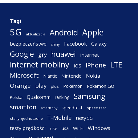
Tagi
5G
Apple
Android
aktualizacja
Facebook
Galaxy
bezpieczeństwo
chiny
Google
huawei
gry
internet
internet mobilny
LTE
iPhone
iOS
Microsoft
Nokia
Nintendo
Niantic
Orange
play
Pokemon
Pokemon GO
plus
Samsung
Qualcomm
ranking
Polska
smartfon
speedtest
speed test
smartfony
T-Mobile
testy 5G
stany zjednoczone
testy prędkości
Windows
Wi-Fi
usa
uke