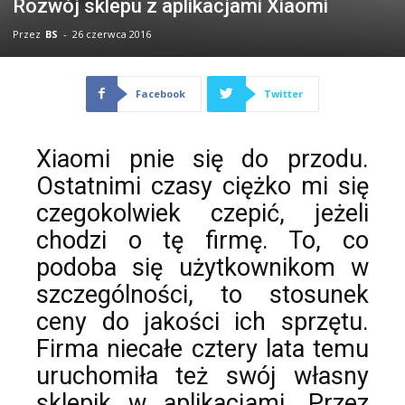
Rozwój sklepu z aplikacjami Xiaomi
Przez
BS
-
26 czerwca 2016
Facebook
Twitter
Xiaomi
pnie się do przodu.
Ostatnimi czasy ciężko mi się
czegokolwiek czepić, jeżeli
chodzi o tę firmę. To, co
podoba się użytkownikom w
szczególności, to stosunek
ceny do jakości ich sprzętu.
Firma niecałe cztery lata temu
uruchomiła też swój własny
sklepik w aplikacjami. Przez