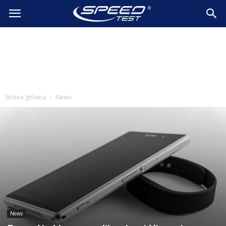
SpeedTest.pl
Wiadomości
Strona główna
News
News